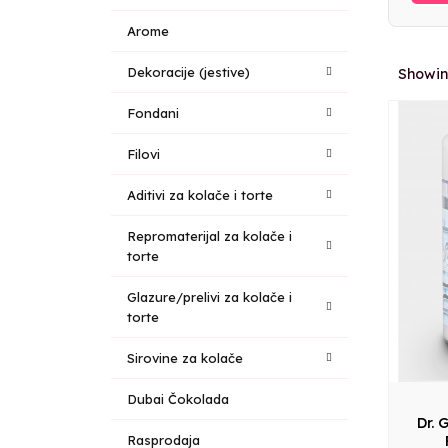
Arome
Dekoracije (jestive)
Showing
Fondani
Filovi
Aditivi za kolače i torte
Repromaterijal za kolače i
torte
Glazure/prelivi za kolače i
torte
Sirovine za kolače
Dubai Čokolada
Dr. 
Rasprodaja