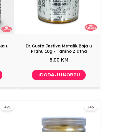
oja u
Dr. Gusto Jestiva Metalik Boja u
Prahu 10g - Tamno Zlatna
8,00 KM
DODAJ U KORPU
491
346