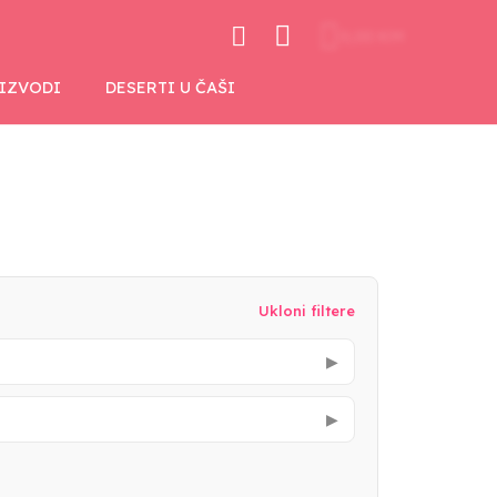
0,00 KM
OIZVODI
DESERTI U ČAŠI
Ukloni filtere
▶
▶