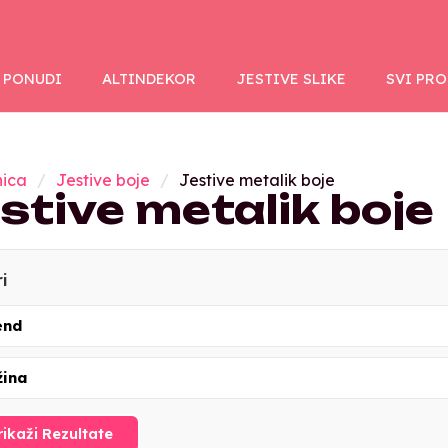
 PONUDI
ALTINDEKOR
JESTIVE SLIKE
SVI PR
nica
Jestive boje
Jestive metalik boje
stive metalik boje
ri
end
žina
rikaži Rezultate