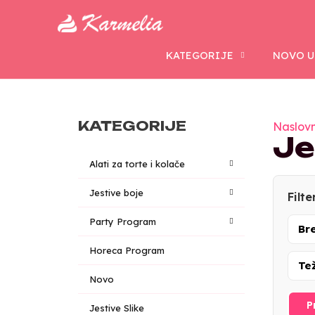
KATEGORIJE
NOVO U
KATEGORIJE
Naslov
Je
Alati za torte i kolače
Jestive boje
Filte
Party Program
Br
Horeca Program
Te
Novo
P
Jestive Slike