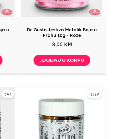
oja u
Dr. Gusto Jestiva Metalik Boja u
Prahu 10g - Roze
8,00 KM
DODAJ U KORPU
347
1329