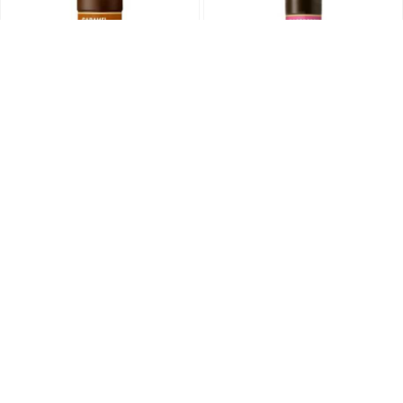
Blue Bead Waffle sos Karamel
Blue Bead Waffle sos Malina
300g
1kg
5,00 KM
16,00 KM
DODAJ U KORPU
DODAJ U KORPU
NOVO
RASPRODANO
3236
3107