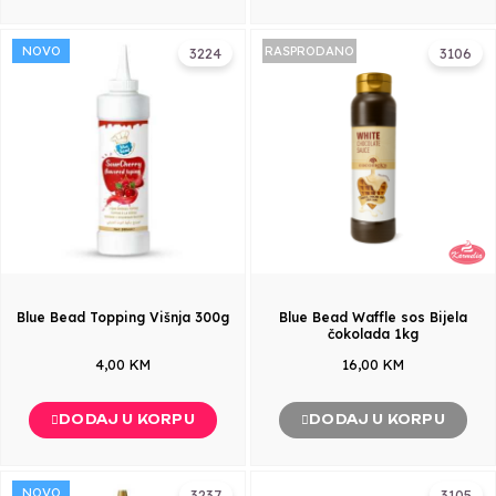
NOVO
RASPRODANO
3224
3106
Blue Bead Topping Višnja 300g
Blue Bead Waffle sos Bijela
čokolada 1kg
4,00 KM
16,00 KM
DODAJ U KORPU
DODAJ U KORPU
NOVO
3237
3105