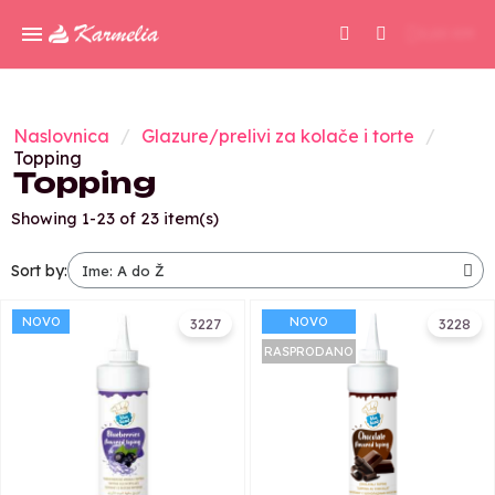
0,00 KM
Naslovnica
Glazure/prelivi za kolače i torte
Topping
Topping
Showing 1-23 of 23 item(s)
Sort by:
NOVO
NOVO
3227
3228
RASPRODANO