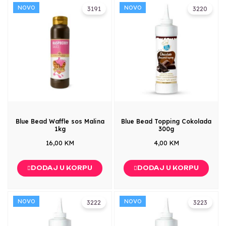
NOVO
NOVO
3191
3220
Blue Bead Waffle sos Malina
Blue Bead Topping Cokolada
1kg
300g
16,00 KM
4,00 KM
DODAJ U KORPU
DODAJ U KORPU
NOVO
NOVO
3222
3223