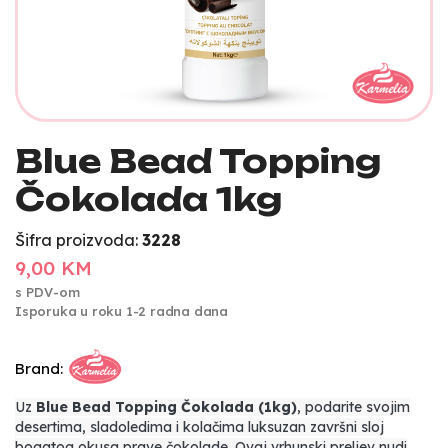
Blue Bead Topping
Čokolada 1kg
Šifra proizvoda:
3228
9,00 KM
s PDV-om
Isporuka u roku 1-2 radna dana
Brand:
Uz
Blue Bead Topping Čokolada (1kg)
, podarite svojim
desertima, sladoledima i kolačima luksuzan završni sloj
bogatog okusa prave čokolade. Ovaj vrhunski preljev nudi