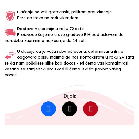
Plaćanje se vrši gotovinski, prilikom preuzimanja.
Brza dostava ne radi vikendom.
Dostava najkasnije u roku 72 sata.
Proizvode šaljemo u sve gradove BiH pod uslovom da
narudžbu zaprimimo najkasnije do 14 sati.
U slučaju da je vaša roba oštećena, deformisana ili ne
odgovara opisu molimo da nas kontaktirate u roku 24 sata
te da nam pošaljete slike kao dokaz - Mi ćemo vas kontaktirati
vezano za zamjenski proizvod ili ćemo izvršiti povrat vašeg
novca.
Dijeli: