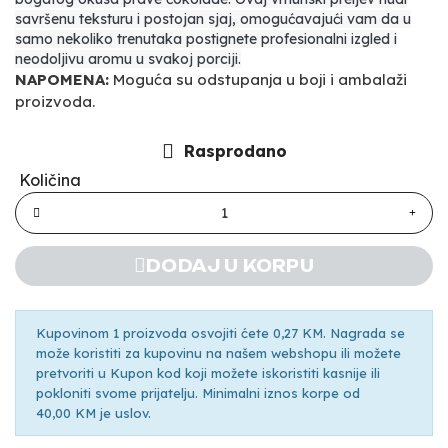
savršenu teksturu i postojan sjaj, omogućavajući vam da u
samo nekoliko trenutaka postignete profesionalni izgled i
neodoljivu aromu u svakoj porciji.
NAPOMENA:
Moguća su odstupanja u boji i ambalaži
proizvoda.
Rasprodano
Količina
DODAJ U KORPU
Kupovinom 1 proizvoda osvojiti ćete 0,27 KM. Nagrada se
može koristiti za kupovinu na našem webshopu ili možete
pretvoriti u Kupon kod koji možete iskoristiti kasnije ili
pokloniti svome prijatelju. Minimalni iznos korpe od
40,00 KM je uslov.