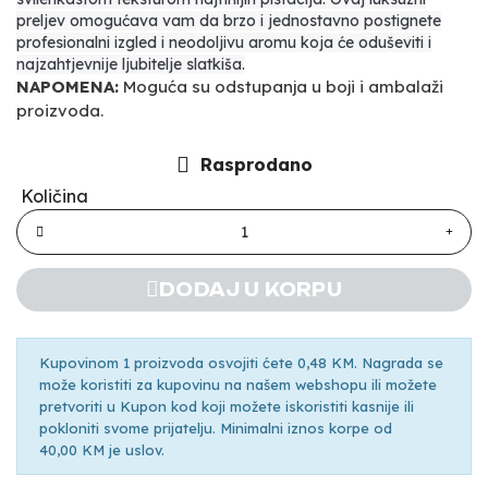
preljev omogućava vam da brzo i jednostavno postignete
profesionalni izgled i neodoljivu aromu koja će oduševiti i
najzahtjevnije ljubitelje slatkiša.
NAPOMENA:
Moguća su odstupanja u boji i ambalaži
proizvoda.
Rasprodano
Količina
DODAJ U KORPU
Kupovinom 1 proizvoda osvojiti ćete 0,48 KM. Nagrada se
može koristiti za kupovinu na našem webshopu ili možete
pretvoriti u Kupon kod koji možete iskoristiti kasnije ili
pokloniti svome prijatelju. Minimalni iznos korpe od
40,00 KM je uslov.