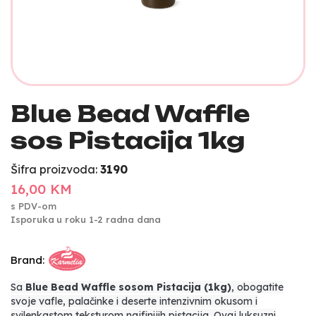
Blue Bead Waffle
sos Pistacija 1kg
Šifra proizvoda:
3190
16,00 KM
s PDV-om
Isporuka u roku 1-2 radna dana
Brand:
Sa
Blue Bead Waffle sosom Pistacija (1kg)
, obogatite
svoje vafle, palačinke i deserte intenzivnim okusom i
svilenkastom teksturom najfinijih pistacija. Ovaj luksuzni