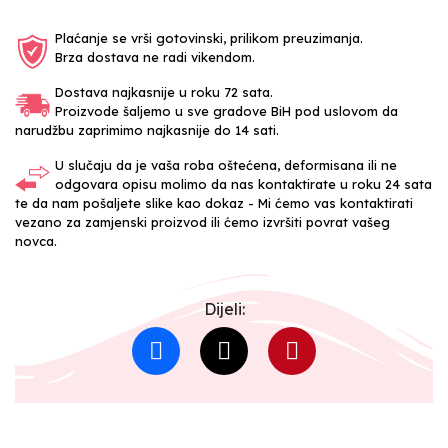
Plaćanje se vrši gotovinski, prilikom preuzimanja.
Brza dostava ne radi vikendom.
Dostava najkasnije u roku 72 sata.
Proizvode šaljemo u sve gradove BiH pod uslovom da
narudžbu zaprimimo najkasnije do 14 sati.
U slučaju da je vaša roba oštećena, deformisana ili ne
odgovara opisu molimo da nas kontaktirate u roku 24 sata
te da nam pošaljete slike kao dokaz - Mi ćemo vas kontaktirati
vezano za zamjenski proizvod ili ćemo izvršiti povrat vašeg
novca.
Dijeli: