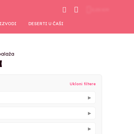
0,00 KM
OIZVODI
DESERTI U ČAŠI
balaža
a
Ukloni filtere
▶
▶
▶