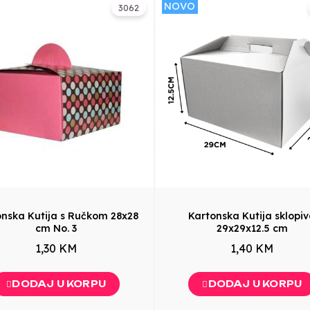
NOVO
3062
onska Kutija s Ručkom 28x28
Kartonska Kutija sklopi
cm No. 3
29x29x12.5 cm
1,30 KM
1,40 KM
DODAJ U KORPU
DODAJ U KORPU