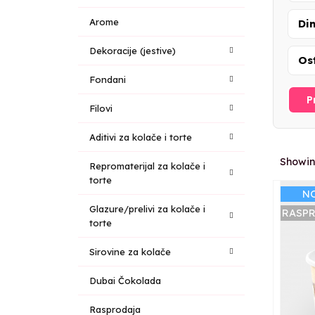
Arome
Di
Dekoracije (jestive)
Os
Fondani
P
Filovi
Aditivi za kolače i torte
Showin
Repromaterijal za kolače i
torte
N
Glazure/prelivi za kolače i
RASP
torte
Sirovine za kolače
Dubai Čokolada
Rasprodaja