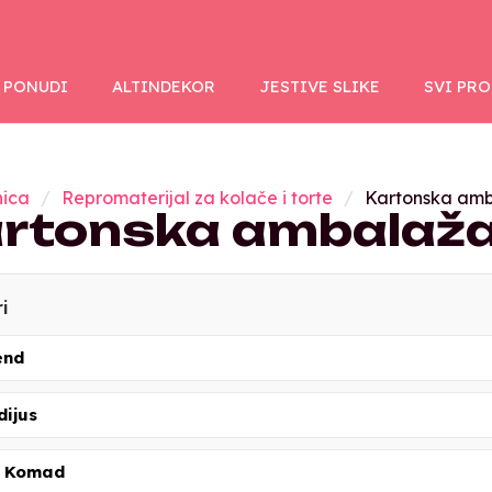
 PONUDI
ALTINDEKOR
JESTIVE SLIKE
SVI PR
nica
Repromaterijal za kolače i torte
Kartonska am
rtonska ambalaž
ri
end
dijus
 Komad