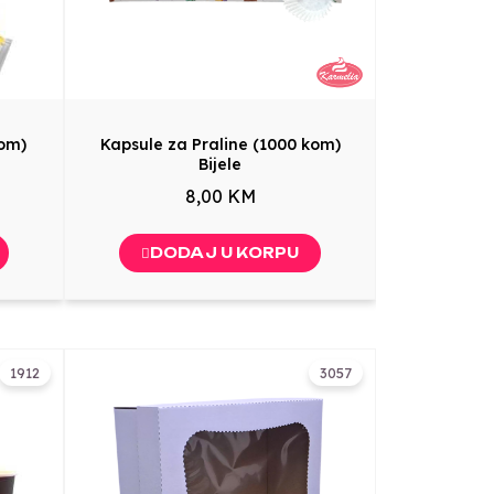
kom)
Kapsule za Praline (1000 kom)
Bijele
8,00 KM
DODAJ U KORPU
1912
3057