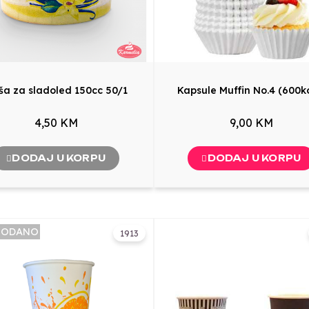
ša za sladoled 150cc 50/1
Kapsule Muffin No.4 (600
4,50 KM
9,00 KM
DODAJ U KORPU
DODAJ U KORPU
RODANO
1913