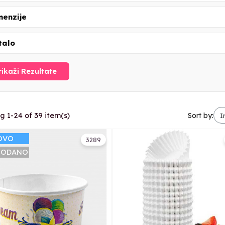
menzije
talo
rikaži Rezultate
g 1-24 of 39 item(s)
Sort by:
OVO
3289
RODANO