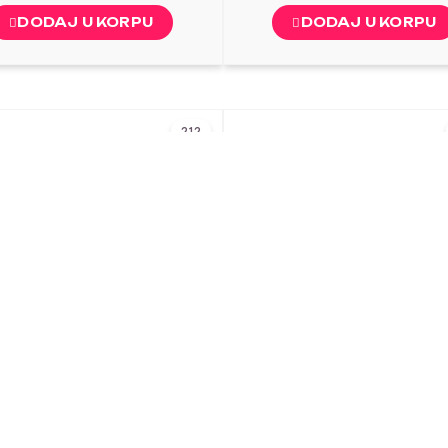
DODAJ U KORPU
DODAJ U KORPU
212
32x32x1
5cm
artonska kutija za torte
Kartonska Kutija za Tor