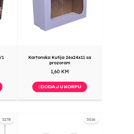
/1
Kartonska Kutija 26x24x11 sa
prozorom
1,60 KM
DODAJ U KORPU
3278
3016