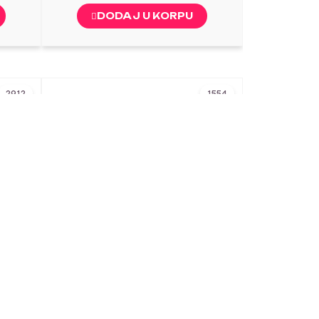
DODAJ U KORPU
2912
1554
te
Kartonska Kutija za Torte