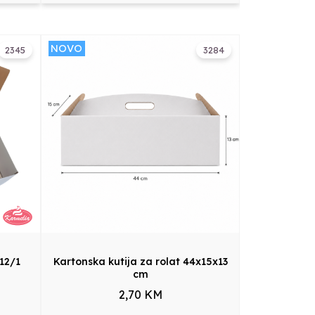
NOVO
2345
3284
 12/1
Kartonska kutija za rolat 44x15x13
cm
2,70 KM