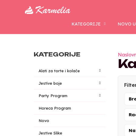
KATEGORIJE
NOVO U
KATEGORIJE
Naslov
Ka
Alati za torte i kolače
Jestive boje
Filte
Party Program
Br
Horeca Program
Ra
Novo
Na
Jestive Slike