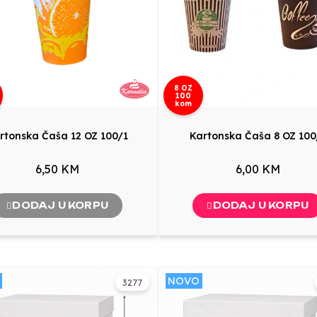
8 OZ
100
kom
rtonska Čaša 12 OZ 100/1
Kartonska Čaša 8 OZ 100
6,50 KM
6,00 KM
DODAJ U KORPU
DODAJ U KORPU
NOVO
3277