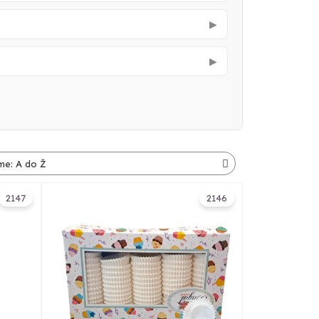
▶
▶
2147
2146