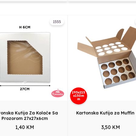
1555
295x215
x150m
m
tonska Kutija Za Kolače Sa
Kartonska Kutija za Muffin
Prozorom 27x27x6cm
1,40 KM
3,50 KM