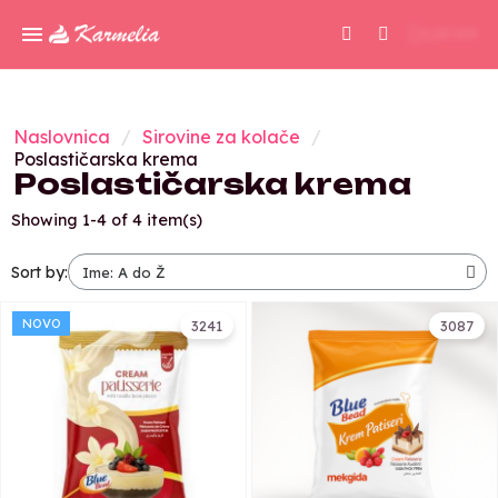
0,00 KM
Naslovnica
Sirovine za kolače
Poslastičarska krema
Poslastičarska krema
Showing 1-4 of 4 item(s)
Sort by:
NOVO
3241
3087