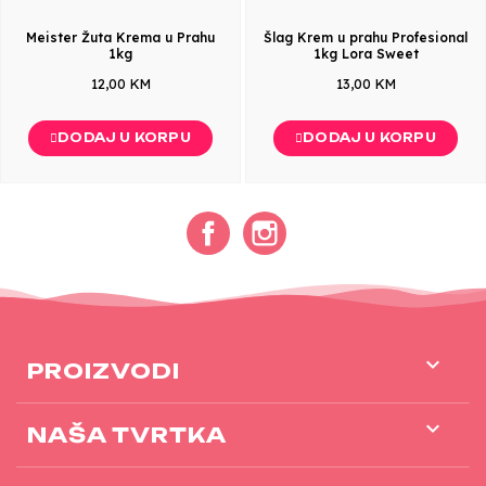
Meister Žuta Krema u Prahu
Šlag Krem u prahu Profesional
1kg
1kg Lora Sweet
12,00 KM
13,00 KM
DODAJ U KORPU
DODAJ U KORPU
Facebook
Instagram

PROIZVODI

NAŠA TVRTKA