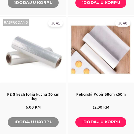
DODAJ U KORPU
DODAJ U KORPU
RASPRODANO
3041
3040
PE Strech folija kucna 30 cm
Pekarski Papir 38cm x50m
1kg
6,00 KM
12,00 KM
DODAJ U KORPU
DODAJ U KORPU