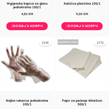
Higijenska kapica za glavu
Kašičica plastična 100/1
jednokratna 100/1
4,50 KM
9,00 KM
DODAJ U KORPU
DODAJ U KORPU
RASPRODANO
2145
2772
Najlon rukavice jednokratne
Papir za pečenje 40x60cm
100/1
500/1