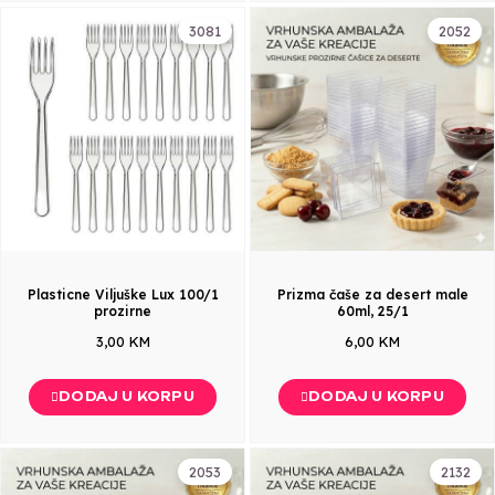
3081
2052
Plasticne Viljuške Lux 100/1
Prizma čaše za desert male
prozirne
60ml, 25/1
3,00 KM
6,00 KM
DODAJ U KORPU
DODAJ U KORPU
2053
2132