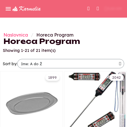
0,00 KM
Naslovnica
Horeca Program
Horeca Program
Showing 1-21 of 21 item(s)
Sort by:
1899
2042