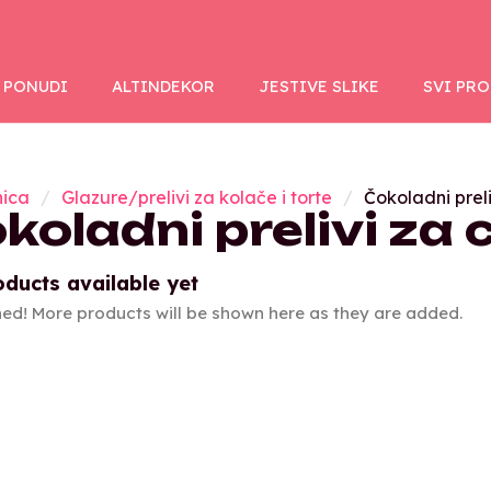
 PONUDI
ALTINDEKOR
JESTIVE SLIKE
SVI PR
nica
Glazure/prelivi za kolače i torte
Čokoladni prel
koladni prelivi za
ducts available yet
ned! More products will be shown here as they are added.