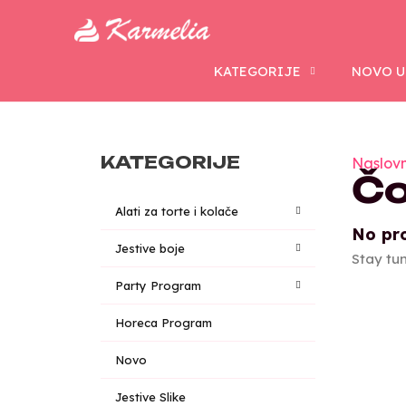
KATEGORIJE
NOVO U
KATEGORIJE
Naslov
Čo
Alati za torte i kolače
No pro
Jestive boje
Stay tu
Party Program
Horeca Program
Novo
Jestive Slike