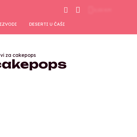
0,00 KM
OIZVODI
DESERTI U ČAŠI
ivi za cakepops
 cakepops