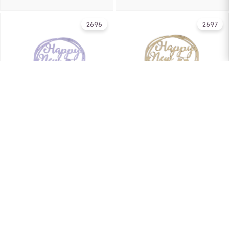
2696
2697
BH Topper Happy New Year-
BH Topper Happy New Year-
srebreni
zlatni
4,50 KM
4,50 KM
DODAJ U KORPU
DODAJ U KORPU
2158
2115