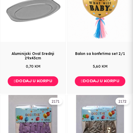
Aluminijski Oval Srednji
Balon sa konfetima set 2/1
29x43cm
0,70 KM
5,60 KM
DODAJ U KORPU
DODAJ U KORPU
2171
2172