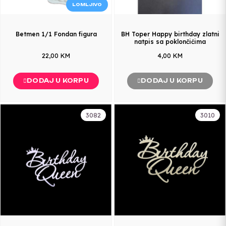
LOMLJIVO
Betmen 1/1 Fondan figura
BH Toper Happy birthday zlatni
natpis sa poklončićima
22,00 KM
4,00 KM
DODAJ U KORPU
DODAJ U KORPU
3082
3010