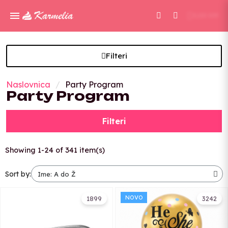
0,00 KM
Filteri
Naslovnica
Party Program
Party Program
Filteri
Showing 1-24 of 341 item(s)
Sort by:
NOVO
1899
3242