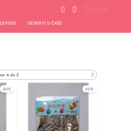
0,00 KM
OIZVODI
DESERTI U ČAŠI
2171
2172