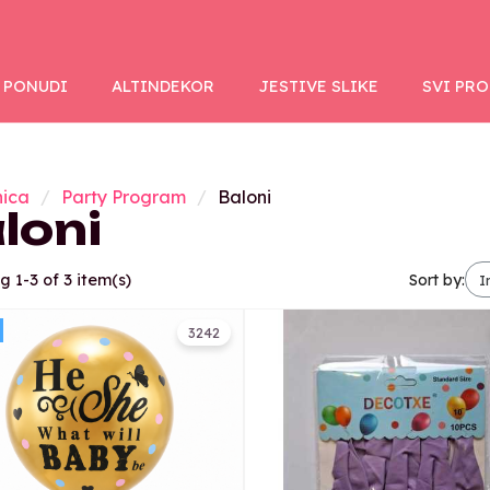
 PONUDI
ALTINDEKOR
JESTIVE SLIKE
SVI PR
nica
Party Program
Baloni
loni
 1-3 of 3 item(s)
Sort by:
3242