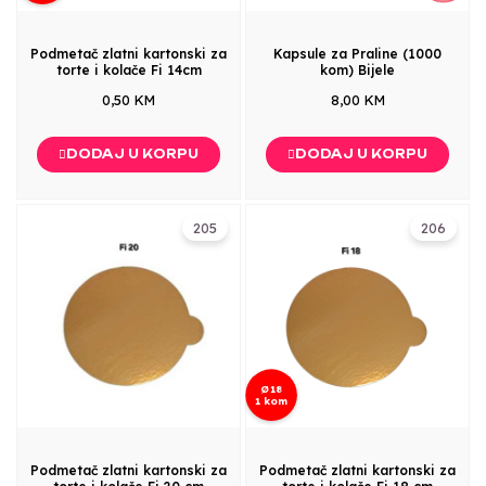
Podmetač zlatni kartonski za
Kapsule za Praline (1000
torte i kolače Fi 14cm
kom) Bijele
0,50 KM
8,00 KM
DODAJ U KORPU
DODAJ U KORPU
205
206
Ø18
1 kom
Podmetač zlatni kartonski za
Podmetač zlatni kartonski za