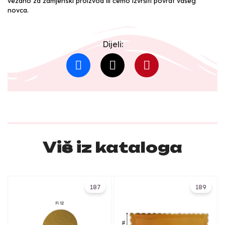
vezano za zamjenski proizvod ili ćemo izvršiti povrat vašeg
novca.
Dijeli:
Više iz kataloga
187
189