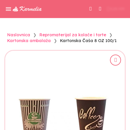
0,00 KM
Naslovnica
Repromaterijal za kolače i torte
Kartonska ambalaža
Kartonska Čaša 8 OZ 100/1