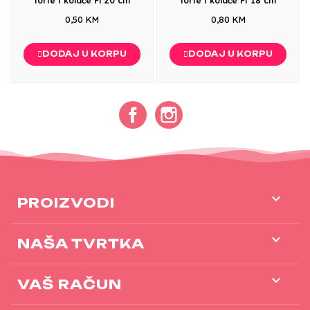
torte i kolače Fi 20 cm
torte i kolače Fi 18 cm
0,50 KM
0,80 KM
DODAJ U KORPU
DODAJ U KORPU
Facebook
Instagram

PROIZVODI

NAŠA TVRTKA

VAŠ RAČUN