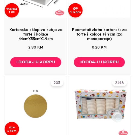
Ø9
44x35x1
8cm
1 kom
Kartonska sklopiva kutija za
Podmetač zlatni kartonski za
torte i kolače
torte i kolače Fi 9cm (za
44cmX35cmX19cm
monoporcije)
2,80 KM
0,20 KM
DODAJ U KORPU
DODAJ U KORPU
203
2146
Ø14
1 kom