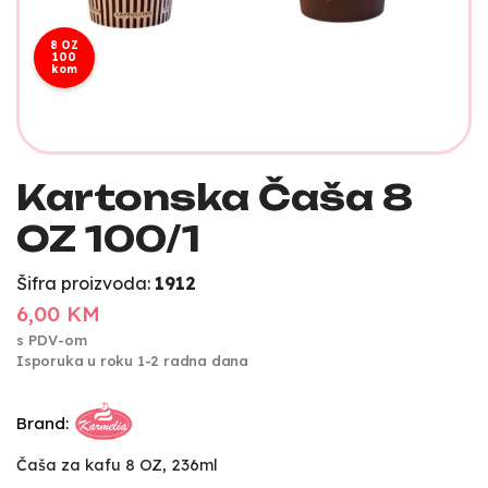
8 OZ
100
kom
Kartonska Čaša 8
OZ 100/1
Šifra proizvoda:
1912
6,00 KM
s PDV-om
Isporuka u roku 1-2 radna dana
Brand:
Čaša za kafu 8 OZ, 236ml