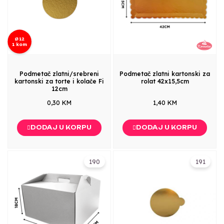
Ø12
1 kom
Podmetač zlatni/srebreni
Podmetač zlatni kartonski za
kartonski za torte i kolače Fi
rolat 42x15,5cm
12cm
0,30 KM
1,40 KM
DODAJ U KORPU
DODAJ U KORPU
190
191