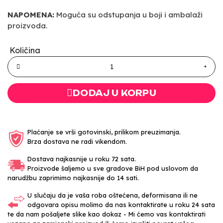
NAPOMENA:
Moguća su odstupanja u boji i ambalaži
proizvoda.
Količina
DODAJ U KORPU
Plaćanje se vrši gotovinski, prilikom preuzimanja.
Brza dostava ne radi vikendom.
Dostava najkasnije u roku 72 sata.
Proizvode šaljemo u sve gradove BiH pod uslovom da
narudžbu zaprimimo najkasnije do 14 sati.
U slučaju da je vaša roba oštećena, deformisana ili ne
odgovara opisu molimo da nas kontaktirate u roku 24 sata
te da nam pošaljete slike kao dokaz - Mi ćemo vas kontaktirati