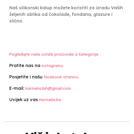
Naš silikonski kalup možete koristiti za izradu Vaših
željenih oblika od čokolade, fondana, glazure i
slično.
Pogledajte naše ostale proizvode iz kategorije
Pratite nas na
instagramu
Posjetite i našu
facebook stranicu
E-mail:
karmelia.bih@gmail.com
Uvijek uz vas
Karmelia.ba