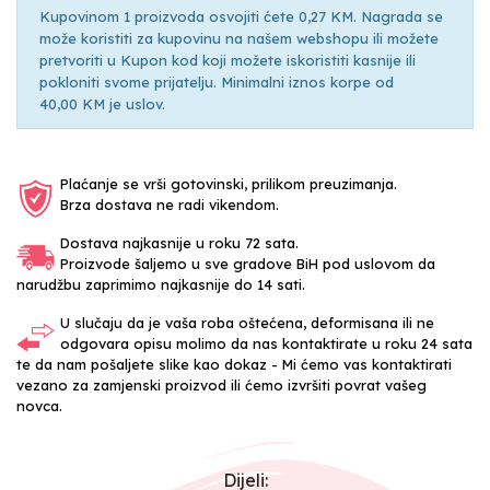
Kupovinom 1 proizvoda osvojiti ćete 0,27 KM. Nagrada se
može koristiti za kupovinu na našem webshopu ili možete
pretvoriti u Kupon kod koji možete iskoristiti kasnije ili
pokloniti svome prijatelju. Minimalni iznos korpe od
40,00 KM je uslov.
Plaćanje se vrši gotovinski, prilikom preuzimanja.
Brza dostava ne radi vikendom.
Dostava najkasnije u roku 72 sata.
Proizvode šaljemo u sve gradove BiH pod uslovom da
narudžbu zaprimimo najkasnije do 14 sati.
U slučaju da je vaša roba oštećena, deformisana ili ne
odgovara opisu molimo da nas kontaktirate u roku 24 sata
te da nam pošaljete slike kao dokaz - Mi ćemo vas kontaktirati
vezano za zamjenski proizvod ili ćemo izvršiti povrat vašeg
novca.
Dijeli: