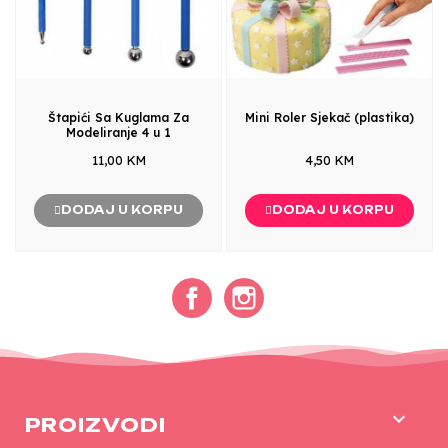
Štapići Sa Kuglama Za
Mini Roler Sjekač (plastika)
Modeliranje 4 u 1
11,00 KM
4,50 KM
DODAJ U KORPU
DODAJ U KORPU
Facebook
Instagram

PROIZVODI