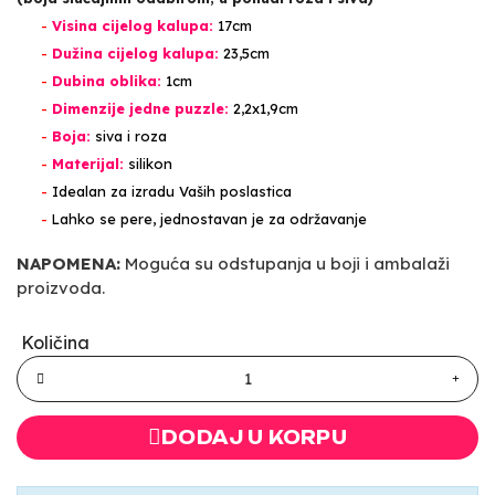
-
Visina cijelog kalupa:
17cm
-
Dužina cijelog kalupa:
23,5cm
-
Dubina oblika:
1cm
-
Dimenzije jedne puzzle:
2,2x1,9cm
-
Boja:
siva i roza
-
Materijal:
silikon
-
Idealan za izradu Vaših poslastica
-
Lahko se pere, jednostavan je za održavanje
NAPOMENA:
Moguća su odstupanja u boji i ambalaži
proizvoda.
Količina
DODAJ U KORPU