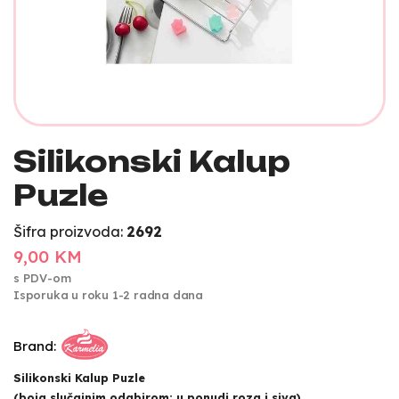
Silikonski Kalup
Puzle
Šifra proizvoda:
2692
9,00 KM
s PDV-om
Isporuka u roku 1-2 radna dana
Brand:
Silikonski Kalup Puzle
(boja slučajnim odabirom; u ponudi roza i siva)