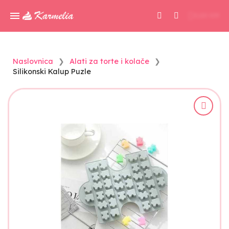
0,00 KM
Naslovnica
Alati za torte i kolače
Silikonski Kalup Puzle