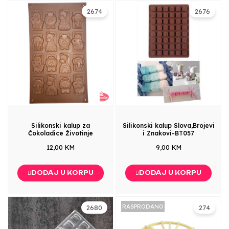
2674
2676
Silikonski kalup za
Silikonski kalup Slova,Brojevi
Čokoladice Životinje
i Znakovi-BT057
12,00 KM
9,00 KM
DODAJ U KORPU
DODAJ U KORPU
RASPRODANO
2680
274