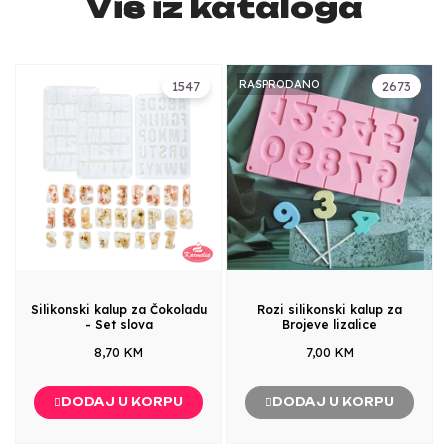
Više iz kataloga
RASPRODANO
1547
2673
Silikonski kalup za Čokoladu
Rozi silikonski kalup za
- Set slova
Brojeve lizalice
8,70 KM
7,00 KM
DODAJ U KORPU
DODAJ U KORPU