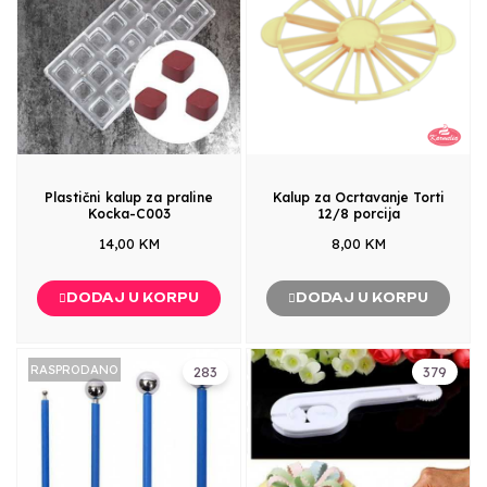
Plastični kalup za praline
Kalup za Ocrtavanje Torti
Kocka-C003
12/8 porcija
14,00 KM
8,00 KM
DODAJ U KORPU
DODAJ U KORPU
RASPRODANO
283
379