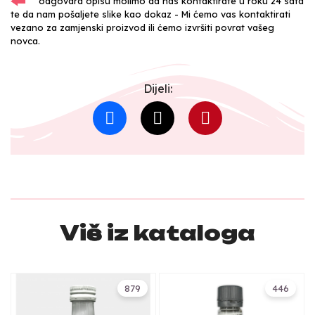
odgovara opisu molimo da nas kontaktirate u roku 24 sata
te da nam pošaljete slike kao dokaz - Mi ćemo vas kontaktirati
vezano za zamjenski proizvod ili ćemo izvršiti povrat vašeg
novca.
Dijeli:
Više iz kataloga
879
446