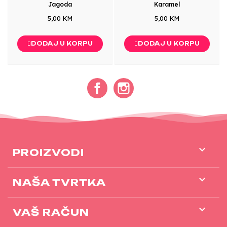
Jagoda
Karamel
5,00 KM
5,00 KM
DODAJ U KORPU
DODAJ U KORPU
Facebook
Instagram

PROIZVODI

NAŠA TVRTKA

VAŠ RAČUN