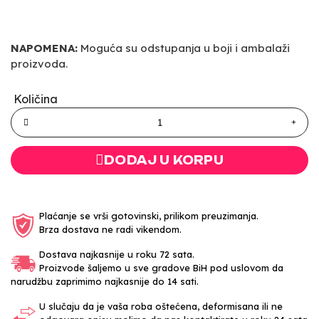
NAPOMENA:
Moguća su odstupanja u boji i ambalaži
proizvoda.
Količina
DODAJ U KORPU
Plaćanje se vrši gotovinski, prilikom preuzimanja.
Brza dostava ne radi vikendom.
Dostava najkasnije u roku 72 sata.
Proizvode šaljemo u sve gradove BiH pod uslovom da
narudžbu zaprimimo najkasnije do 14 sati.
U slučaju da je vaša roba oštećena, deformisana ili ne