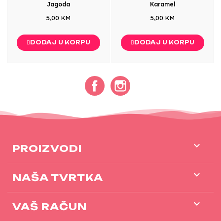
Jagoda
Karamel
5,00 KM
5,00 KM
DODAJ U KORPU
DODAJ U KORPU
Facebook
Instagram

PROIZVODI

NAŠA TVRTKA

VAŠ RAČUN