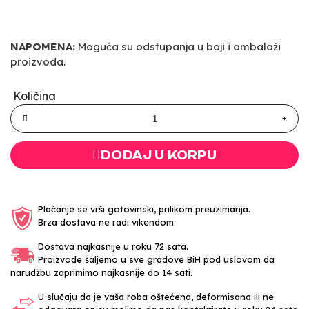
NAPOMENA:
Moguća su odstupanja u boji i ambalaži
proizvoda.
Količina
DODAJ U KORPU
Plaćanje se vrši gotovinski, prilikom preuzimanja.
Brza dostava ne radi vikendom.
Dostava najkasnije u roku 72 sata.
Proizvode šaljemo u sve gradove BiH pod uslovom da
narudžbu zaprimimo najkasnije do 14 sati.
U slučaju da je vaša roba oštećena, deformisana ili ne