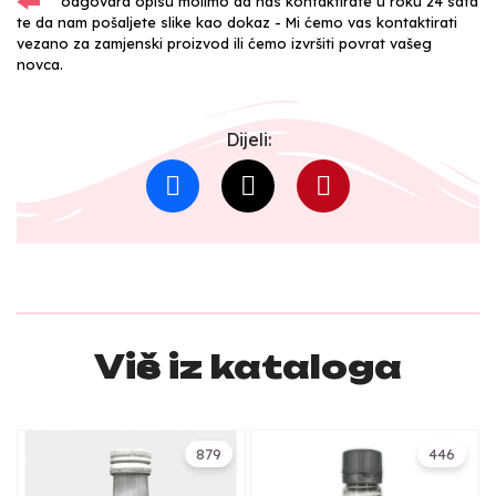
odgovara opisu molimo da nas kontaktirate u roku 24 sata
te da nam pošaljete slike kao dokaz - Mi ćemo vas kontaktirati
vezano za zamjenski proizvod ili ćemo izvršiti povrat vašeg
novca.
Dijeli:
Više iz kataloga
879
446