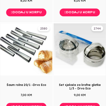
8,00 KM
6,00 KM
DODAJ U KORPU
DODAJ U KORPU
2580
2744
Šaum rolna 20/1 -Drvo Eco
Set sjekača za krofne glatke
1/3 - Drvo Eco
7,00 KM
9,00 KM