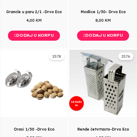
Grancle u paru 2/1 -Drvo Eco
Modlice 1/30- Drvo Eco
4,00 KM
8,00 KM
DODAJ U KORPU
DODAJ U KORPU
2578
2576
16.5x6c
m
Orasi 1/30 -Drvo Eco
Rende četvrtasto-Drvo Eco