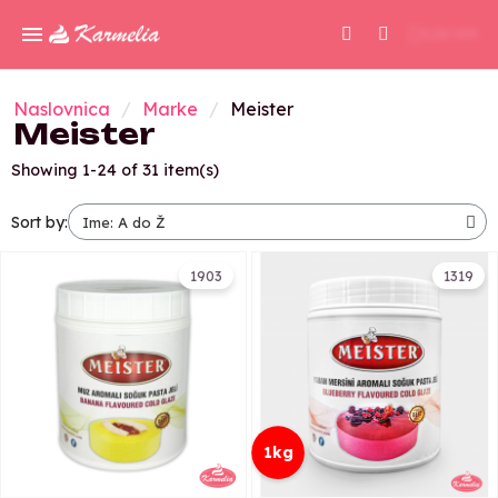
0,00 KM
Naslovnica
Marke
Meister
Meister
Showing 1-24 of 31 item(s)
Sort by:
1903
1319
1kg