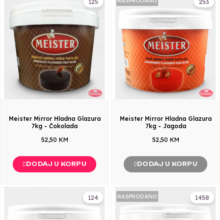
RASPRODANO
125
253
Meister Mirror Hladna Glazura
Meister Mirror Hladna Glazura
7kg - Čokolada
7kg - Jagoda
52,50 KM
52,50 KM
DODAJ U KORPU
DODAJ U KORPU
RASPRODANO
124
1458