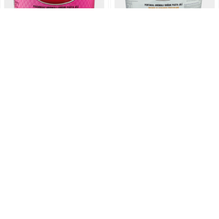
Meister Mirror Hladna Glazura
Meister Mirror Hladna Glazura
7kg - Malina
7kg - Narandža
52,50 KM
52,50 KM
DODAJ U KORPU
DODAJ U KORPU
RASPRODANO
1316
128