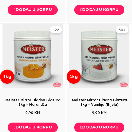
DODAJ U KORPU
DODAJ U KORPU
122
304
1kg
1kg
Meister Mirror Hladna Glazura
Meister Mirror Hladna Glazura
1kg - Narandža
1kg - Vanilija (Bijela)
9,90 KM
9,90 KM
DODAJ U KORPU
DODAJ U KORPU