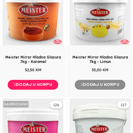
Meister Mirror Hladna Glazura
Meister Mirror Hladna Glazura
7kg - Karamel
7kg - Limun
52,50 KM
35,00 KM
DODAJ U KORPU
DODAJ U KORPU
RASPRODANO
126
127