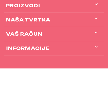

PROIZVODI

NAŠA TVRTKA

VAŠ RAČUN
keyboard_arrow_down
INFORMACIJE