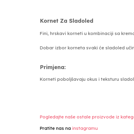
Kornet Za Sladoled
Fini, hrskavi korneti u kombinaciji sa krem
Dobar izbor korneta svaki će sladoled učinit
Primjena:
Korneti poboljšavaju okus i teksturu slado
Pogledajte naše ostale proizvode iz katego
Pratite nas na
instagramu