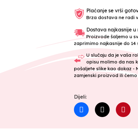
Plaćanje se vrši gotov
Brza dostava ne radi 
Dostava najkasnije u 
Proizvode šaljemo u 
zaprimimo najkasnije do 14 s
U slučaju da je vaša r
opisu molimo da nas k
pošaljete slike kao dokaz -
zamjenski proizvod ili ćemo 
Dijeli: