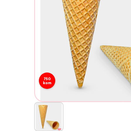
750
kom