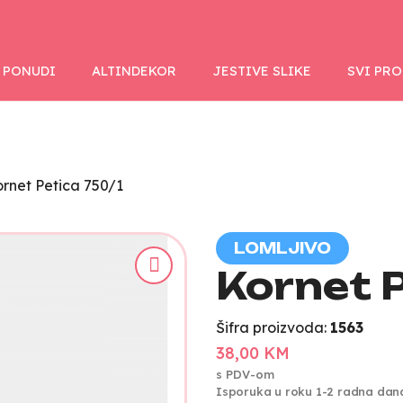
 PONUDI
ALTINDEKOR
JESTIVE SLIKE
SVI PR
rnet Petica 750/1
LOMLJIVO
Kornet 
Šifra proizvoda:
1563
38,00 KM
s PDV-om
Isporuka u roku 1-2 radna dan