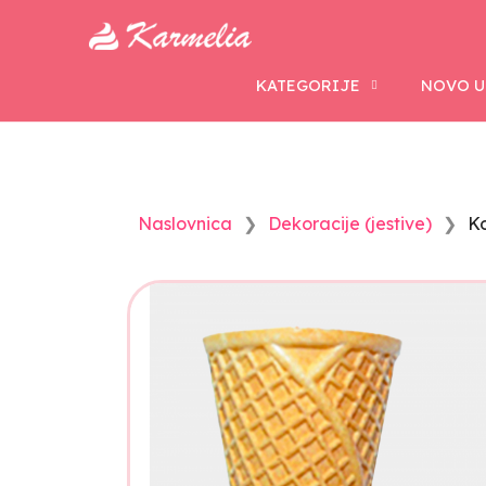
KATEGORIJE
NOVO U
Naslovnica
Dekoracije (jestive)
Ko