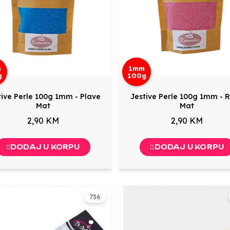
m
1mm
g
100g
tive Perle 100g 1mm - Plave
Jestive Perle 100g 1mm - 
Mat
Mat
2,90 KM
2,90 KM
DODAJ U KORPU
DODAJ U KORPU
736