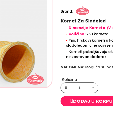
Brand:
Kornet Za Sladoled
-
Dimenzije Korneta (V+
-
Količina:
750 korneta
-
Fini, hrskavi korneti u 
sladoledom čine savršenu
-
Korneti poboljšavaju ok
neizostavan dodatak
NAPOMENA:
Moguća su odst
Količina
DODAJ U KORPU