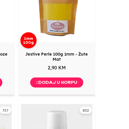
1mm
100g
Roze
Jestive Perle 100g 1mm - Žute
Mat
2,90 KM
DODAJ U KORPU
737
832