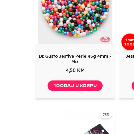
1m
100
Dr. Gusto Jestive Perle 45g 4mm -
Jes
Mix
4,50 KM
DODAJ U KORPU
735