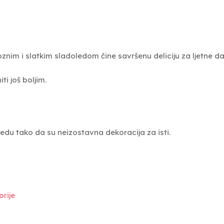
oznim i slatkim sladoledom čine savršenu deliciju za ljetne d
i još boljim.
ledu tako da su neizostavna dekoracija za isti.
rije