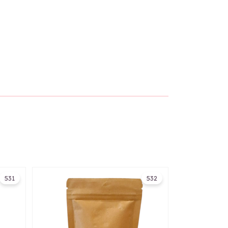
531
532