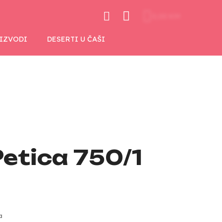
0,00 KM
OIZVODI
DESERTI U ČAŠI
Petica 750/1
a