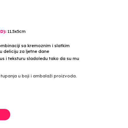
D):
11.5x5cm
kombinaciji sa kremoznim i slatkim
 deliciju za ljetne dane
us i teksturu sladoledu tako da su mu
upanja u boji i ambalaži proizvoda.