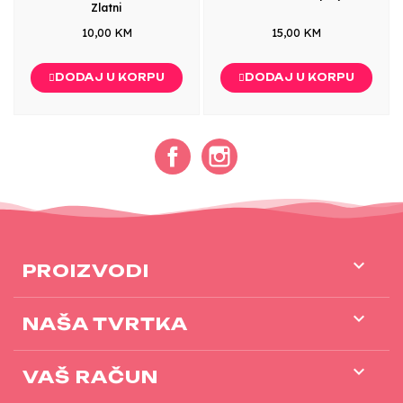
Zlatni
10,00 KM
15,00 KM
DODAJ U KORPU
DODAJ U KORPU
Facebook
Instagram

PROIZVODI

NAŠA TVRTKA

VAŠ RAČUN