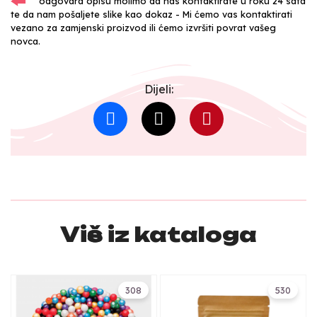
odgovara opisu molimo da nas kontaktirate u roku 24 sata
te da nam pošaljete slike kao dokaz - Mi ćemo vas kontaktirati
vezano za zamjenski proizvod ili ćemo izvršiti povrat vašeg
novca.
Dijeli:
Više iz kataloga
308
530