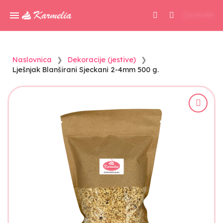
0,00 KM
Naslovnica
Dekoracije (jestive)
Lješnjak Blanširani Sjeckani 2-4mm 500 g.