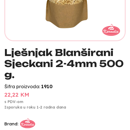
Lješnjak Blanširani
Sjeckani 2-4mm 500
g.
Šifra proizvoda:
1910
22,22 KM
s PDV-om
Isporuka u roku 1-2 radna dana
Brand: