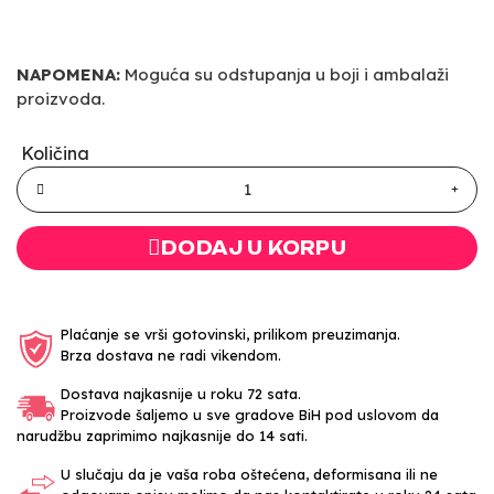
NAPOMENA:
Moguća su odstupanja u boji i ambalaži
proizvoda.
Količina
DODAJ U KORPU
Plaćanje se vrši gotovinski, prilikom preuzimanja.
Brza dostava ne radi vikendom.
Dostava najkasnije u roku 72 sata.
Proizvode šaljemo u sve gradove BiH pod uslovom da
narudžbu zaprimimo najkasnije do 14 sati.
U slučaju da je vaša roba oštećena, deformisana ili ne