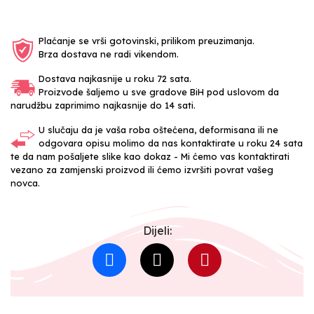
Plaćanje se vrši gotovinski, prilikom preuzimanja.
Brza dostava ne radi vikendom.
Dostava najkasnije u roku 72 sata.
Proizvode šaljemo u sve gradove BiH pod uslovom da
narudžbu zaprimimo najkasnije do 14 sati.
U slučaju da je vaša roba oštećena, deformisana ili ne
odgovara opisu molimo da nas kontaktirate u roku 24 sata
te da nam pošaljete slike kao dokaz - Mi ćemo vas kontaktirati
vezano za zamjenski proizvod ili ćemo izvršiti povrat vašeg
novca.
Dijeli: