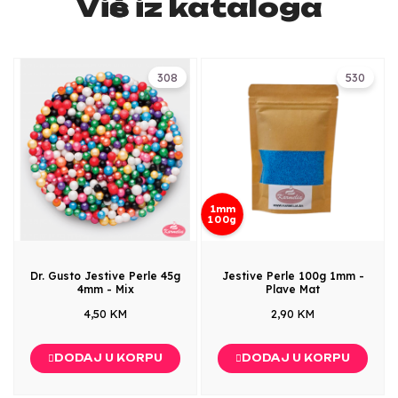
Više iz kataloga
308
530
1mm
100g
Dr. Gusto Jestive Perle 45g
Jestive Perle 100g 1mm -
4mm - Mix
Plave Mat
4,50 KM
2,90 KM
DODAJ U KORPU
DODAJ U KORPU