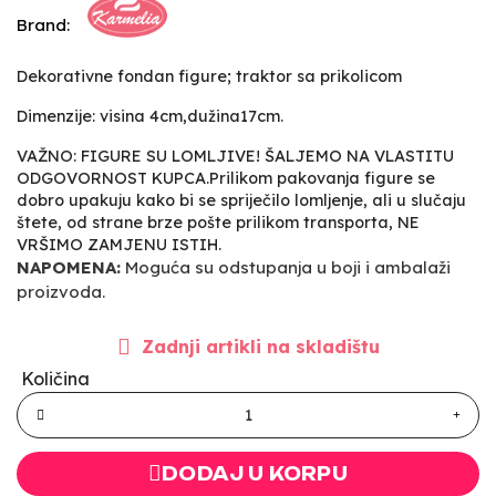
Brand:
Dekorativne fondan figure; traktor sa prikolicom
Dimenzije: visina 4cm,dužina17cm.
VAŽNO: FIGURE SU LOMLJIVE! ŠALJEMO NA VLASTITU
ODGOVORNOST KUPCA.Prilikom pakovanja figure se
dobro upakuju kako bi se spriječilo lomljenje, ali u slučaju
štete, od strane brze pošte prilikom transporta, NE
VRŠIMO ZAMJENU ISTIH.
NAPOMENA:
Moguća su odstupanja u boji i ambalaži
proizvoda.
Zadnji artikli na skladištu
Količina
DODAJ U KORPU