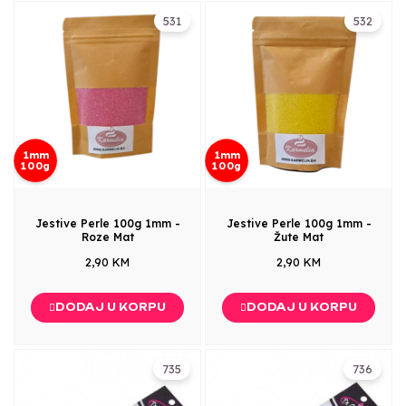
531
532
1mm
1mm
100g
100g
Jestive Perle 100g 1mm -
Jestive Perle 100g 1mm -
Roze Mat
Žute Mat
2,90 KM
2,90 KM
DODAJ U KORPU
DODAJ U KORPU
735
736