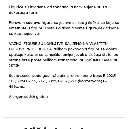
Figurice su izrađene od fondana, a namijenjene su za
dekoraciju torti.
Po svom sastavu figure su jestive ali zbog čačkalica koje su
umetnute u figure u svrhu ojačanja same figure,deklarisane
su kao nejestive.
VAŽNO: FIGURE SU LOMLJIVE! ŠALJEMO NA VLASTITU
ODGOVORNOST KUPCA.Prilikom pakovanja figure se dobro
upakuju kako bi se spriječilo lomljenje, ali u slučaju štete, od
strane brze pošte prilikom transporta, NE VRŠIMO ZAMJENU
ISTIH.
Sastav:šećer,voda,gustin,želatin,prehrambene boje: E-102,E-
110,E-124,E-133,E-131,E-122, E-152,E-211(konzervans),E-
466,cmc.
Alergen:sadrži gluten