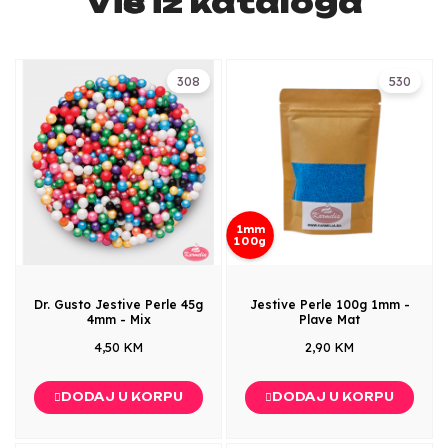
Više iz kataloga
308
530
1mm
100g
Dr. Gusto Jestive Perle 45g
Jestive Perle 100g 1mm -
4mm - Mix
Plave Mat
4,50 KM
2,90 KM
DODAJ U KORPU
DODAJ U KORPU