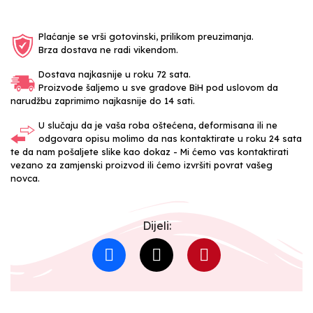
Plaćanje se vrši gotovinski, prilikom preuzimanja.
Brza dostava ne radi vikendom.
Dostava najkasnije u roku 72 sata.
Proizvode šaljemo u sve gradove BiH pod uslovom da
narudžbu zaprimimo najkasnije do 14 sati.
U slučaju da je vaša roba oštećena, deformisana ili ne
odgovara opisu molimo da nas kontaktirate u roku 24 sata
te da nam pošaljete slike kao dokaz - Mi ćemo vas kontaktirati
vezano za zamjenski proizvod ili ćemo izvršiti povrat vašeg
novca.
Dijeli: