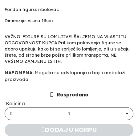
Fondan figura: ribolovac
Dimenzije: visina 13cm
VAŽNO: FIGURE SU LOMLJIVE! ŠALJEMO NA VLASTITU
ODGOVORNOST KUPCA.Prilikom pakovanja figure se
dobro upakuju kako bi se spriječilo lomljenje, ali u slučaju
štete, od strane brze pošte prilikom transporta, NE
VRŠIMO ZAMJENU ISTIH.
NAPOMENA:
Moguća su odstupanja u boji i ambalaži
proizvoda.
Rasprodano
Količina
DODAJ U KORPU