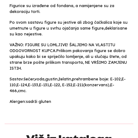
Figurice su izrađene od fondana, a namijenjene su za
dekoraciju torti.
Po svom sastavu figure su jestive ali zbog čačkalica koje su
umetnute u figure u svrhu ojačanja same figure,deklarisane
su kao nejestive.
VAŽNO: FIGURE SU LOMLJIVE! ŠALJEMO NA VLASTITU
ODGOVORNOST KUPCA.Prilikom pakovanja figure se dobro
upakuju kako bi se spriječilo lomljenje, ali u slučaju štete, od
strane brze pošte prilikom transporta, NE VRŠIMO ZAMJENU
ISTIH.
Sastav:šećer,voda,gustin,želatin,prehrambene boje: E-102,E-
110,E-124,E-133,E-131,E-122, E-152,E-211(konzervans),E-
466,cmc.
Alergen:sadrži gluten