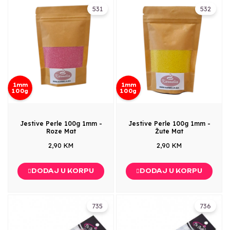
531
532
1mm
1mm
100g
100g
Jestive Perle 100g 1mm -
Jestive Perle 100g 1mm -
Roze Mat
Žute Mat
2,90 KM
2,90 KM
DODAJ U KORPU
DODAJ U KORPU
735
736