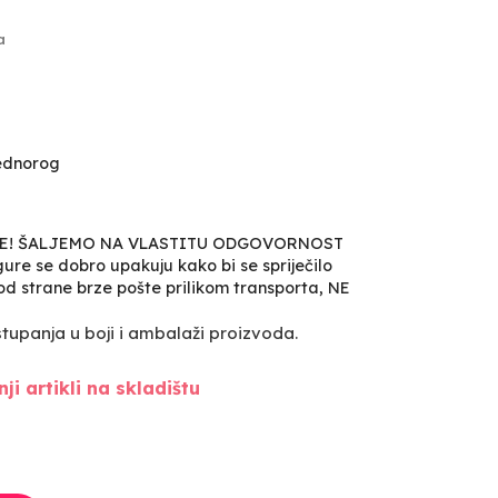
a
jednorog
VE! ŠALJEMO NA VLASTITU ODGOVORNOST
ure se dobro upakuju kako bi se spriječilo
, od strane brze pošte prilikom transporta, NE
upanja u boji i ambalaži proizvoda.
ji artikli na skladištu