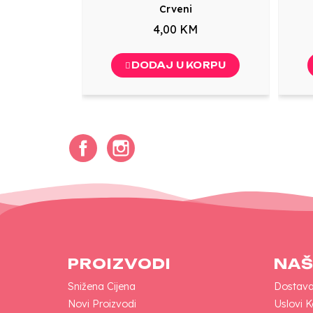
Crveni
4,00 KM
DODAJ U KORPU
Facebook
Instagram
PROIZVODI
NAŠ
Snižena Cijena
Dostav
Novi Proizvodi
Uslovi K