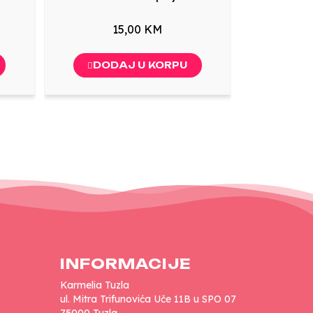
15,00 KM
DODAJ U KORPU
INFORMACIJE
Karmelia Tuzla
ul. Mitra Trifunovića Uče 11B u SPO 07
75000 Tuzla