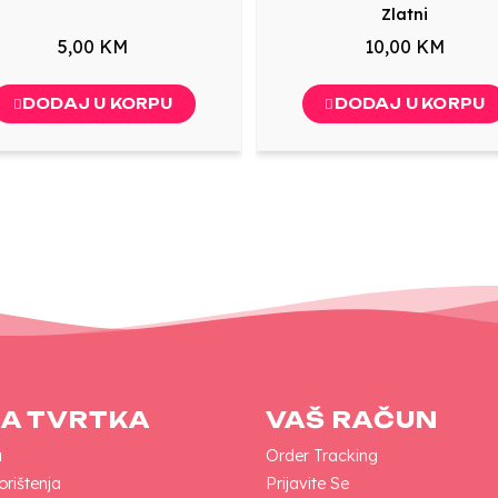
Zlatni
5,00 KM
10,00 KM
DODAJ U KORPU
DODAJ U KORPU
A TVRTKA
VAŠ RAČUN
a
Order Tracking
orištenja
Prijavite Se