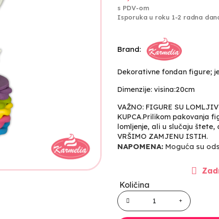
s PDV-om
Isporuka u roku 1-2 radna dan
Brand:
Dekorativne fondan figure; 
Dimenzije: visina:20cm
VAŽNO: FIGURE SU LOMLJI
KUPCA.Prilikom pakovanja fig
lomljenje, ali u slučaju štete
VRŠIMO ZAMJENU ISTIH.
NAPOMENA:
Moguća su odst
Zadn
Količina