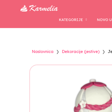
KATEGORIJE
NOVO U
Naslovnica
Dekoracije (jestive)
Je