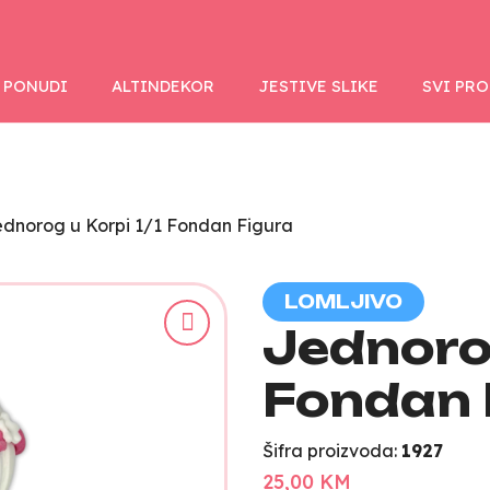
 PONUDI
ALTINDEKOR
JESTIVE SLIKE
SVI PR
dnorog u Korpi 1/1 Fondan Figura
LOMLJIVO
Jednorog
Fondan 
Šifra proizvoda:
1927
25,00 KM