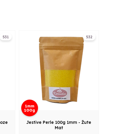
531
532
1mm
100g
Roze
Jestive Perle 100g 1mm - Žute
Mat