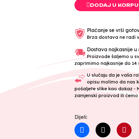
DODAJ U KORPU
Plaćanje se vrši gotov
Brza dostava ne radi 
Dostava najkasnije u 
Proizvode šaljemo u 
zaprimimo najkasnije do 14 s
U slučaju da je vaša r
opisu molimo da nas k
pošaljete slike kao dokaz -
zamjenski proizvod ili ćemo 
Dijeli: