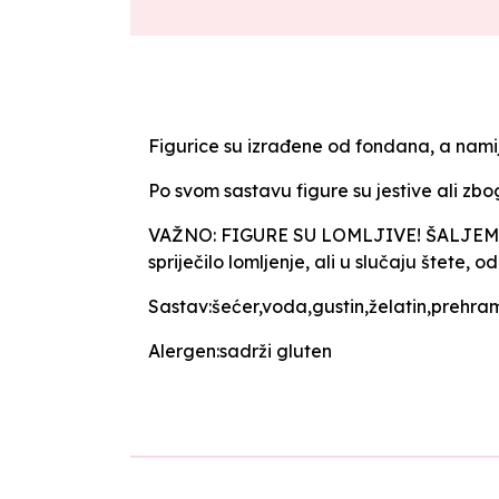
Figurice su izrađene od fondana, a namij
Po svom sastavu figure su jestive ali zb
VAŽNO: FIGURE SU LOMLJIVE! ŠALJEMO 
spriječilo lomljenje, ali u slučaju štet
Sastav:šećer,voda,gustin,želatin,prehra
Alergen:sadrži gluten