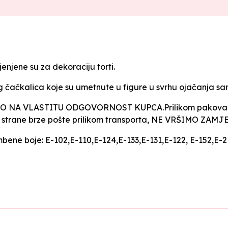
enjene su za dekoraciju torti.
og čačkalica koje su umetnute u figure u svrhu ojačanja sa
NA VLASTITU ODGOVORNOST KUPCA.Prilikom pakovanja f
e, od strane brze pošte prilikom transporta, NE VRŠIMO ZAM
mbene boje: E-102,E-110,E-124,E-133,E-131,E-122, E-152,E-