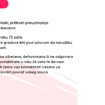
inski, prilikom preuzimanja.
vikendom.
roku 72 sata.
sve gradove BiH pod uslovom da narudžbu
ati.
oba oštećena, deformisana ili ne odgovara
ontaktirate u roku 24 sata te da nam
 Mi ćemo vas kontaktirati vezano za
izvršiti povrat vašeg novca.