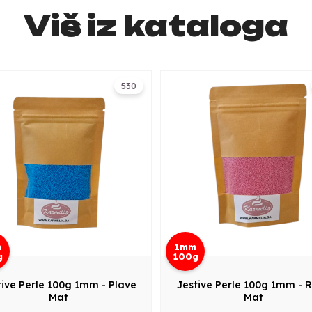
Više iz kataloga
530
m
1mm
g
100g
tive Perle 100g 1mm - Plave
Jestive Perle 100g 1mm - 
Mat
Mat