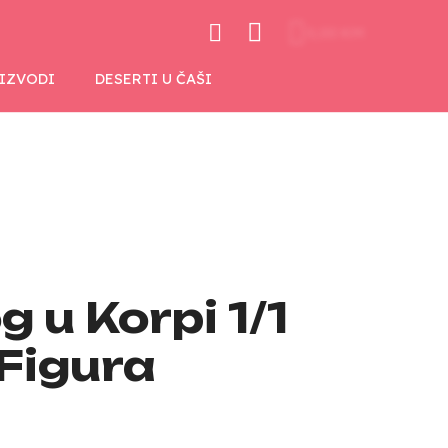
0,00 KM
OIZVODI
DESERTI U ČAŠI
 u Korpi 1/1
Figura