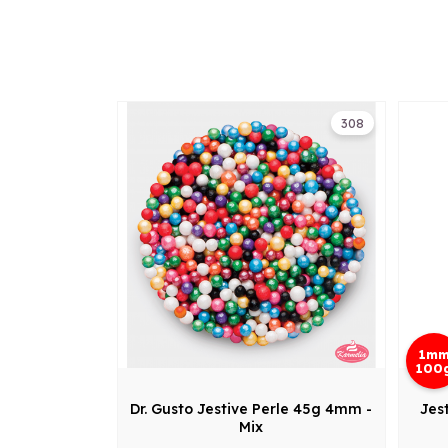
308
1m
100
Dr. Gusto Jestive Perle 45g 4mm -
Jes
Mix