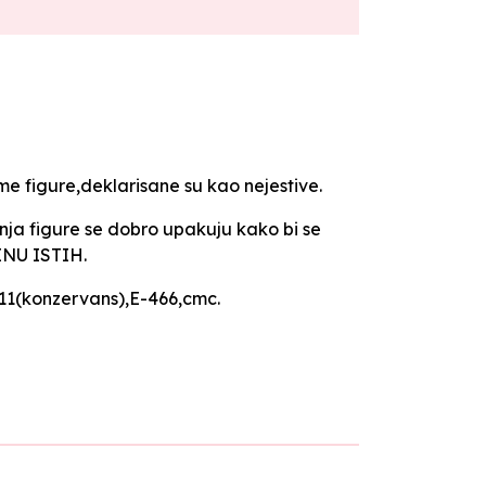
me figure,deklarisane su kao nejestive.
igure se dobro upakuju kako bi se
JENU ISTIH.
211(konzervans),E-466,cmc.