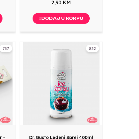
2,90 KM
DODAJ U KORPU
737
832
r -
Dr. Gusto Ledeni Sprej 400ml