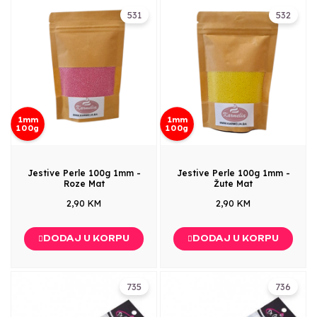
531
532
1mm
1mm
100g
100g
Jestive Perle 100g 1mm -
Jestive Perle 100g 1mm -
Roze Mat
Žute Mat
2,90 KM
2,90 KM
DODAJ U KORPU
DODAJ U KORPU
735
736