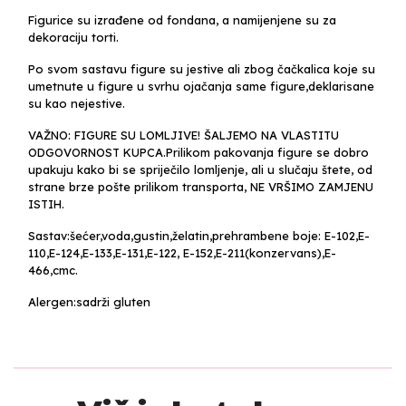
Figurice su izrađene od fondana, a namijenjene su za
dekoraciju torti.
Po svom sastavu figure su jestive ali zbog čačkalica koje su
umetnute u figure u svrhu ojačanja same figure,deklarisane
su kao nejestive.
VAŽNO: FIGURE SU LOMLJIVE! ŠALJEMO NA VLASTITU
ODGOVORNOST KUPCA.Prilikom pakovanja figure se dobro
upakuju kako bi se spriječilo lomljenje, ali u slučaju štete, od
strane brze pošte prilikom transporta, NE VRŠIMO ZAMJENU
ISTIH.
Sastav:šećer,voda,gustin,želatin,prehrambene boje: E-102,E-
110,E-124,E-133,E-131,E-122, E-152,E-211(konzervans),E-
466,cmc.
Alergen:sadrži gluten