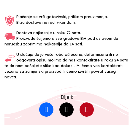
Plaćanje se vrši gotovinski, prilikom preuzimanja.
Brza dostava ne radi vikendom.
Dostava najkasnije u roku 72 sata.
Proizvode šaljemo u sve gradove BiH pod uslovom da
narudžbu zaprimimo najkasnije do 14 sati.
U slučaju da je vaša roba oštećena, deformisana ili ne
odgovara opisu molimo da nas kontaktirate u roku 24 sata
te da nam pošaljete slike kao dokaz - Mi ćemo vas kontaktirati
vezano za zamjenski proizvod ili ćemo izvršiti povrat vašeg
novca.
Dijeli: