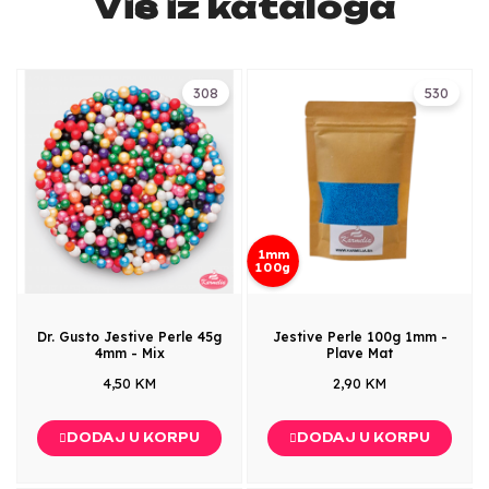
Više iz kataloga
308
530
1mm
100g
Dr. Gusto Jestive Perle 45g
Jestive Perle 100g 1mm -
4mm - Mix
Plave Mat
4,50 KM
2,90 KM
DODAJ U KORPU
DODAJ U KORPU