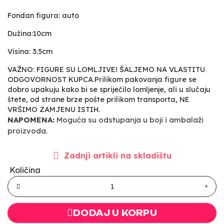
Fondan figura: auto
Dužina:10cm
Visina: 3.5cm
VAŽNO: FIGURE SU LOMLJIVE! ŠALJEMO NA VLASTITU
ODGOVORNOST KUPCA.Prilikom pakovanja figure se
dobro upakuju kako bi se spriječilo lomljenje, ali u slučaju
štete, od strane brze pošte prilikom transporta, NE
VRŠIMO ZAMJENU ISTIH.
NAPOMENA:
Moguća su odstupanja u boji i ambalaži
proizvoda.
Zadnji artikli na skladištu
Količina
DODAJ U KORPU