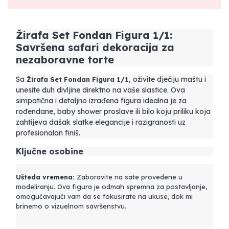
Žirafa Set Fondan Figura 1/1:
Savršena safari dekoracija za
nezaboravne torte
Sa
, oživite dječiju maštu i
Žirafa Set Fondan Figura 1/1
unesite duh divljine direktno na vaše slastice. Ova
simpatična i detaljno izrađena figura idealna je za
rođendane, baby shower proslave ili bilo koju priliku koja
zahtijeva dašak slatke elegancije i razigranosti uz
profesionalan finiš.
Ključne osobine
Ušteda vremena:
Zaboravite na sate provedene u
modeliranju. Ova figura je odmah spremna za postavljanje,
omogućavajući vam da se fokusirate na ukuse, dok mi
brinemo o vizuelnom savršenstvu.