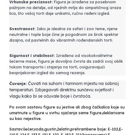
Vrhunska preciznost:
Figura je izrađena sa posebnom
pažnjom na detalje, od nježnih mrlja do simpatičnog izraza
lica, što vašoj torti daje unikatni, ručno rađeni izgled.
Svestranost:
Iako je idealna za safari i zoo teme, njene
neutralne i tople boje čine je pogodnom za širok spektar
dizajna, od pastelnih do vibrantnih rođendanskih torti.
Sigurnost i stabilnost:
Izrađena od visokokvalitetne
šećerne mase, figura je dovoljno čvrsta da zadrži svoj oblik
tokom transporta i stajanja na torti, osiguravajući
besprijekoran izgled do samog rezanja.
Čuvati na suhom i tamnom mjestu na sobnoj
Čuvanje:
temperaturi. Izbjegavati direktnu sunčevu svjetlost i
vlagu kako bi se očuvale boje i čvrstoća.
Po svom sastavu figure su jestive ali zbog čačkalica koje su
umetnute u figure u svrhu ojačanja same figure,deklarisane
su kao nejestive.
Sastav:šećer,voda,gustin,želatin,prehrambene boje: E-102,E-
110,E-124,E-133,E-131,E-122, E-152,E-211(konzervans),E-