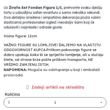
Uz
Žirafa Set Fondan Figura 1/1
, pretvorite svaku dječiju
tortu u uzbudljivu safari avanturu u samo nekoliko sekundi.
Ova detaljno izrađena i simpatična dekoracija pruža vašim
slasticama profesionalan izgled i neodoljiv šarm koji će
oduševiti i najmlađe i odrasle goste.
Visina figure: 12cm
VAŽNO: FIGURE SU LOMLJIVE! ŠALJEMO NA VLASTITU
ODGOVORNOST KUPCA.Prilikom pakovanja figure se
dobro upakuju kako bi se spriječilo lomljenje, ali u slučaju
štete, od strane brze pošte prilikom transporta, NE
VRŠIMO ZAMJENU ISTIH.
NAPOMENA:
Moguća su odstupanja u boji i ambalaži
proizvoda.
Zadnji artikli na skladištu
Količina