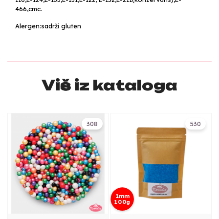
466,cmc.
Alergen:sadrži gluten
Više iz kataloga
308
530
1mm
100g