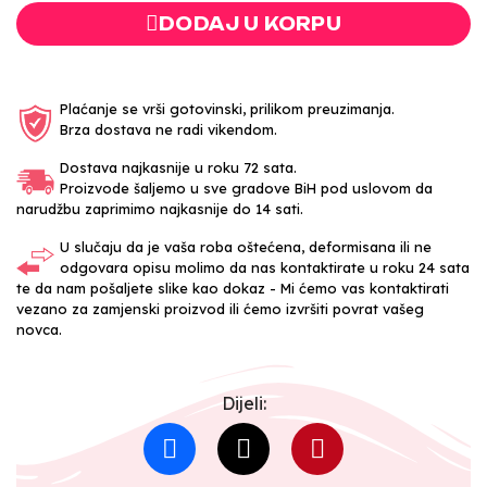
DODAJ U KORPU
Plaćanje se vrši gotovinski, prilikom preuzimanja.
Brza dostava ne radi vikendom.
Dostava najkasnije u roku 72 sata.
Proizvode šaljemo u sve gradove BiH pod uslovom da
narudžbu zaprimimo najkasnije do 14 sati.
U slučaju da je vaša roba oštećena, deformisana ili ne
odgovara opisu molimo da nas kontaktirate u roku 24 sata
te da nam pošaljete slike kao dokaz - Mi ćemo vas kontaktirati
vezano za zamjenski proizvod ili ćemo izvršiti povrat vašeg
novca.
Dijeli: