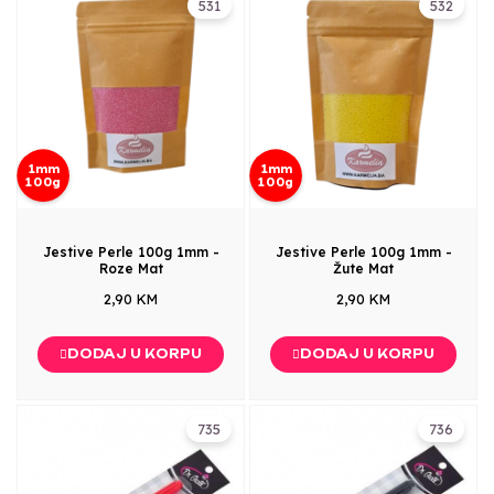
531
532
1mm
1mm
100g
100g
Jestive Perle 100g 1mm -
Jestive Perle 100g 1mm -
Roze Mat
Žute Mat
2,90 KM
2,90 KM
DODAJ U KORPU
DODAJ U KORPU
735
736