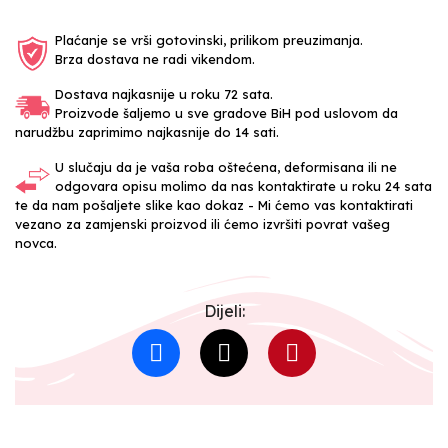
Plaćanje se vrši gotovinski, prilikom preuzimanja.
Brza dostava ne radi vikendom.
Dostava najkasnije u roku 72 sata.
Proizvode šaljemo u sve gradove BiH pod uslovom da
narudžbu zaprimimo najkasnije do 14 sati.
U slučaju da je vaša roba oštećena, deformisana ili ne
odgovara opisu molimo da nas kontaktirate u roku 24 sata
te da nam pošaljete slike kao dokaz - Mi ćemo vas kontaktirati
vezano za zamjenski proizvod ili ćemo izvršiti povrat vašeg
novca.
Dijeli: