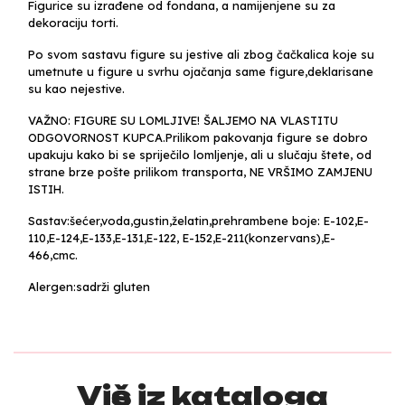
Figurice su izrađene od fondana, a namijenjene su za
dekoraciju torti.
Po svom sastavu figure su jestive ali zbog čačkalica koje su
umetnute u figure u svrhu ojačanja same figure,deklarisane
su kao nejestive.
VAŽNO: FIGURE SU LOMLJIVE! ŠALJEMO NA VLASTITU
ODGOVORNOST KUPCA.Prilikom pakovanja figure se dobro
upakuju kako bi se spriječilo lomljenje, ali u slučaju štete, od
strane brze pošte prilikom transporta, NE VRŠIMO ZAMJENU
ISTIH.
Sastav:šećer,voda,gustin,želatin,prehrambene boje: E-102,E-
110,E-124,E-133,E-131,E-122, E-152,E-211(konzervans),E-
466,cmc.
Alergen:sadrži gluten
Više iz kataloga