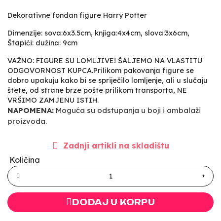
Dekorativne fondan figure Harry Potter
Dimenzije: sova:6x3.5cm, knjiga:4x4cm, slova:3x6cm,
Štapići: dužina: 9cm
VAŽNO: FIGURE SU LOMLJIVE! ŠALJEMO NA VLASTITU
ODGOVORNOST KUPCA.Prilikom pakovanja figure se
dobro upakuju kako bi se spriječilo lomljenje, ali u slučaju
štete, od strane brze pošte prilikom transporta, NE
VRŠIMO ZAMJENU ISTIH.
NAPOMENA:
Moguća su odstupanja u boji i ambalaži
proizvoda.
Zadnji artikli na skladištu
Količina
DODAJ U KORPU