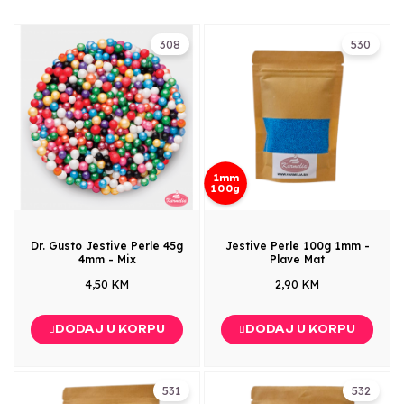
308
530
1mm
100g
Dr. Gusto Jestive Perle 45g
Jestive Perle 100g 1mm -
4mm - Mix
Plave Mat
4,50 KM
2,90 KM
DODAJ U KORPU
DODAJ U KORPU
531
532