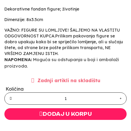
Dekorativne fondan figure; životinje
Dimenzije: 8x3.5cm
VAŽNO: FIGURE SU LOMLJIVE! ŠALJEMO NA VLASTITU
ODGOVORNOST KUPCA.Prilikom pakovanja figure se
dobro upakuju kako bi se spriječilo lomljenje, ali u slučaju
štete, od strane brze pošte prilikom transporta, NE
VRŠIMO ZAMJENU ISTIH.
NAPOMENA:
Moguća su odstupanja u boji i ambalaži
proizvoda.
Zadnji artikli na skladištu
Količina
DODAJ U KORPU