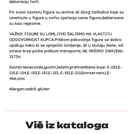
dekoraciju torti.
Po svom sastavu figure su jestive ali zbog čačkalica koje su
umetnute u figure u svrhu ojačanja same figure,deklarisane
su kao nejestive.
VAŽNO: FIGURE SU LOMLJIVE! ŠALJEMO NA VLASTITU
ODGOVORNOST KUPCA.Prilikom pakovanja figure se dobro
upakuju kako bi se spriječilo lomljenje, ali u slučaju štete, od
strane brze pošte prilikom transporta, NE VRŠIMO ZAMJENU
ISTIH.
Sastav:šećer,voda,gustin,želatin,prehrambene boje: E-102,E-
110,E-124,E-133,E-131,E-122, E-152,E-211(konzervans),E-
466,cmc.
Alergen:sadrži gluten
Više iz kataloga