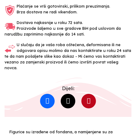
Plaćanje se vrši gotovinski, prilikom preuzimanja.
Brza dostava ne radi vikendom.
Dostava najkasnije u roku 72 sata.
Proizvode šaljemo u sve gradove BiH pod uslovom da
narudžbu zaprimimo najkasnije do 14 sati.
U slučaju da je vaša roba oštećena, deformisana ili ne
odgovara opisu molimo da nas kontaktirate u roku 24 sata
te da nam pošaljete slike kao dokaz - Mi ćemo vas kontaktirati
vezano za zamjenski proizvod ili ćemo izvršiti povrat vašeg
novca.
Dijeli:
Figurice su izrađene od fondana, a namijenjene su za