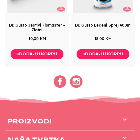
Dr. Gusto Jestivi Flomaster -
Dr. Gusto Ledeni Sprej 400ml
Zlatni
10,00 KM
15,00 KM
DODAJ U KORPU
DODAJ U KORPU
Facebook
Instagram

PROIZVODI

NAŠA TVRTKA