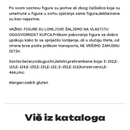
Po svom sastavu figure su jestive ali zbog čačkalica koje su
umetnute u figure u svrhu ojačanja same figure,deklarisane
su kao nejestive.
VAŽNO: FIGURE SU LOMLJIVE! ŠALJEMO NA VLASTITU
ODGOVORNOST KUPCA.Prilikom pakovanja figure se dobro
upakuju kako bi se spriječilo lomljenje, ali u slučaju štete, od
strane brze pošte prilikom transporta, NE VRŠIMO ZAMJENU
ISTIH.
Sastav:šećer,voda,gustin,želatin,prehrambene boje: E-102,E-
110,E-124,E-133,E-131,E-122, E-152,E-211(konzervans),E-
466,cmc.
Alergen:sadrži gluten
Više iz kataloga