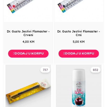
Dr. Gusto Jestivi Flomaster -
Dr. Gusto Jestivi Flomaster -
Crveni
Crni
4,00 KM
5,00 KM
DODAJ U KORPU
DODAJ U KORPU
737
832