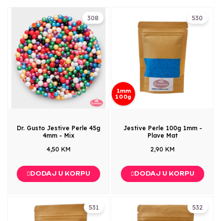
308
530
1mm
100g
Dr. Gusto Jestive Perle 45g
Jestive Perle 100g 1mm -
4mm - Mix
Plave Mat
4,50 KM
2,90 KM
DODAJ U KORPU
DODAJ U KORPU
531
532