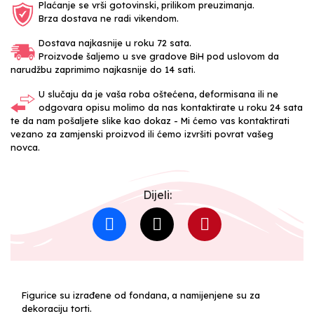
Plaćanje se vrši gotovinski, prilikom preuzimanja.
Brza dostava ne radi vikendom.
Dostava najkasnije u roku 72 sata.
Proizvode šaljemo u sve gradove BiH pod uslovom da
narudžbu zaprimimo najkasnije do 14 sati.
U slučaju da je vaša roba oštećena, deformisana ili ne
odgovara opisu molimo da nas kontaktirate u roku 24 sata
te da nam pošaljete slike kao dokaz - Mi ćemo vas kontaktirati
vezano za zamjenski proizvod ili ćemo izvršiti povrat vašeg
novca.
Dijeli:
Figurice su izrađene od fondana, a namijenjene su za
dekoraciju torti.