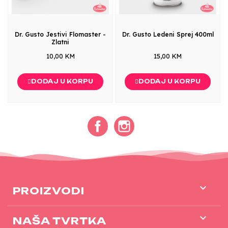
Dr. Gusto Jestivi Flomaster -
Dr. Gusto Ledeni Sprej 400ml
Zlatni
10,00 KM
15,00 KM
DODAJ U KORPU
DODAJ U KORPU
Facebook
Instagram

PROIZVODI

NAŠA TVRTKA