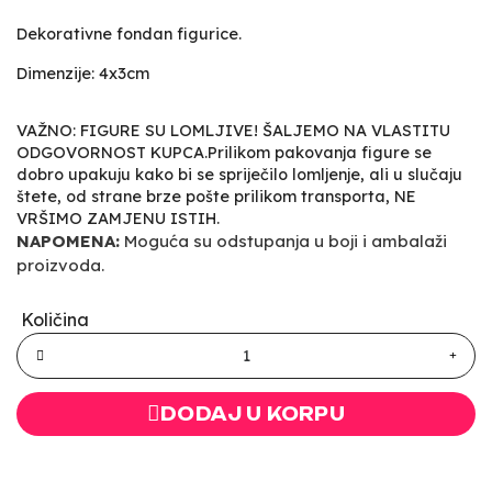
Dekorativne fondan figurice.
Dimenzije: 4x3cm
VAŽNO: FIGURE SU LOMLJIVE! ŠALJEMO NA VLASTITU
ODGOVORNOST KUPCA.Prilikom pakovanja figure se
dobro upakuju kako bi se spriječilo lomljenje, ali u slučaju
štete, od strane brze pošte prilikom transporta, NE
VRŠIMO ZAMJENU ISTIH.
NAPOMENA:
Moguća su odstupanja u boji i ambalaži
proizvoda.
Količina
DODAJ U KORPU