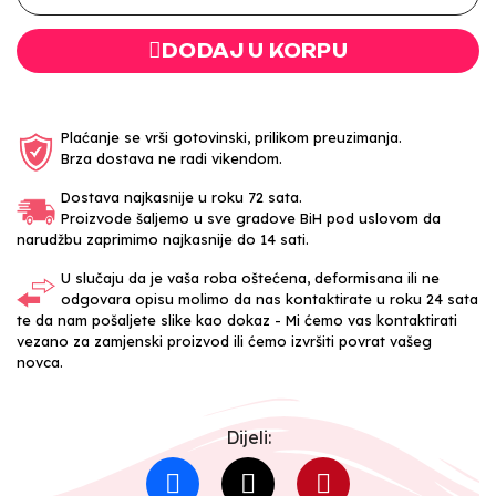
DODAJ U KORPU
Plaćanje se vrši gotovinski, prilikom preuzimanja.
Brza dostava ne radi vikendom.
Dostava najkasnije u roku 72 sata.
Proizvode šaljemo u sve gradove BiH pod uslovom da
narudžbu zaprimimo najkasnije do 14 sati.
U slučaju da je vaša roba oštećena, deformisana ili ne
odgovara opisu molimo da nas kontaktirate u roku 24 sata
te da nam pošaljete slike kao dokaz - Mi ćemo vas kontaktirati
vezano za zamjenski proizvod ili ćemo izvršiti povrat vašeg
novca.
Dijeli: