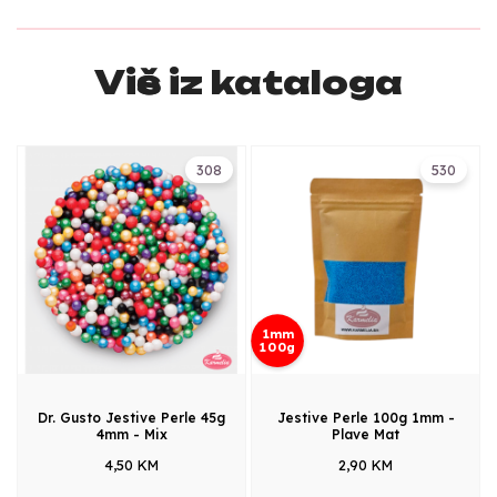
Više iz kataloga
308
530
1mm
100g
Dr. Gusto Jestive Perle 45g
Jestive Perle 100g 1mm -
4mm - Mix
Plave Mat
4,50 KM
2,90 KM