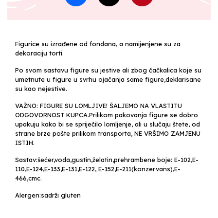
Figurice su izrađene od fondana, a namijenjene su za
dekoraciju torti.
Po svom sastavu figure su jestive ali zbog čačkalica koje su
umetnute u figure u svrhu ojačanja same figure,deklarisane
su kao nejestive.
VAŽNO: FIGURE SU LOMLJIVE! ŠALJEMO NA VLASTITU
ODGOVORNOST KUPCA.Prilikom pakovanja figure se dobro
upakuju kako bi se spriječilo lomljenje, ali u slučaju štete, od
strane brze pošte prilikom transporta, NE VRŠIMO ZAMJENU
ISTIH.
Sastav:šećer,voda,gustin,želatin,prehrambene boje: E-102,E-
110,E-124,E-133,E-131,E-122, E-152,E-211(konzervans),E-
466,cmc.
Alergen:sadrži gluten