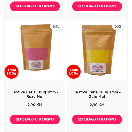
DODAJ U KORPU
DODAJ U KORPU
531
532
1mm
1mm
100g
100g
Jestive Perle 100g 1mm -
Jestive Perle 100g 1mm -
Roze Mat
Žute Mat
2,90 KM
2,90 KM
DODAJ U KORPU
DODAJ U KORPU