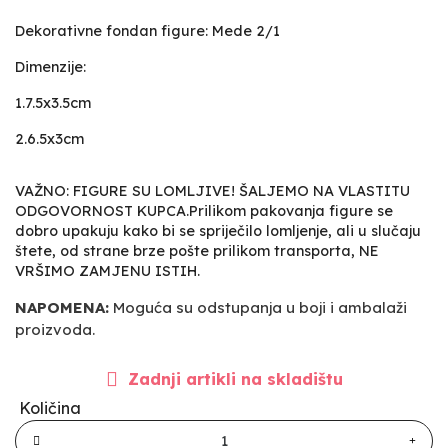
Dekorativne fondan figure: Mede 2/1
Dimenzije:
1.7.5x3.5cm
2.6.5x3cm
VAŽNO: FIGURE SU LOMLJIVE! ŠALJEMO NA VLASTITU
ODGOVORNOST KUPCA.Prilikom pakovanja figure se
dobro upakuju kako bi se spriječilo lomljenje, ali u slučaju
štete, od strane brze pošte prilikom transporta, NE
VRŠIMO ZAMJENU ISTIH.
NAPOMENA:
Moguća su odstupanja u boji i ambalaži
proizvoda.
Zadnji artikli na skladištu
Količina