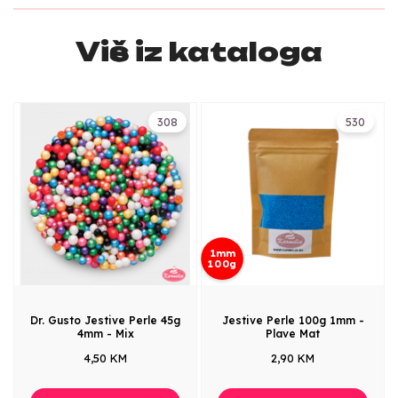
Više iz kataloga
308
530
1mm
100g
Dr. Gusto Jestive Perle 45g
Jestive Perle 100g 1mm -
4mm - Mix
Plave Mat
4,50 KM
2,90 KM