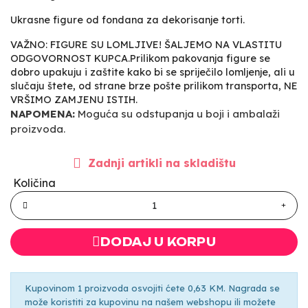
Ukrasne figure od fondana za dekorisanje torti.
VAŽNO: FIGURE SU LOMLJIVE! ŠALJEMO NA VLASTITU
ODGOVORNOST KUPCA.Prilikom pakovanja figure se
dobro upakuju i zaštite kako bi se spriječilo lomljenje, ali u
slučaju štete, od strane brze pošte prilikom transporta, NE
VRŠIMO ZAMJENU ISTIH.
NAPOMENA:
Moguća su odstupanja u boji i ambalaži
proizvoda.
Zadnji artikli na skladištu
Količina
DODAJ U KORPU
Kupovinom 1 proizvoda osvojiti ćete 0,63 KM. Nagrada se
može koristiti za kupovinu na našem webshopu ili možete