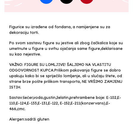
Figurice su izrađene od fondana, a namijenjene su za
dekoraciju torti.
Po svom sastavu figure su jestive ali zbog čačkalica koje su
umetnute u figure u svrhu ojačanja same figure,deklarisane
su kao nejestive.
VAŽNO: FIGURE SU LOMLJIVE! ŠALJEMO NA VLASTITU
ODGOVORNOST KUPCA.Prilikom pakovanja figure se dobro
upakuju kako bi se spriječilo lomljenje, ali u slučaju štete, od
strane brze pošte prilikom transporta, NE VRŠIMO ZAMJENU
ISTIH.
Sastav:šećer,voda,gustin,želatin,prehrambene boje: E-102,E-
110,E-124,E-133,E-131,E-122, E-152,E-211(konzervans),E-
466,cmc.
Alergen:sadrži gluten