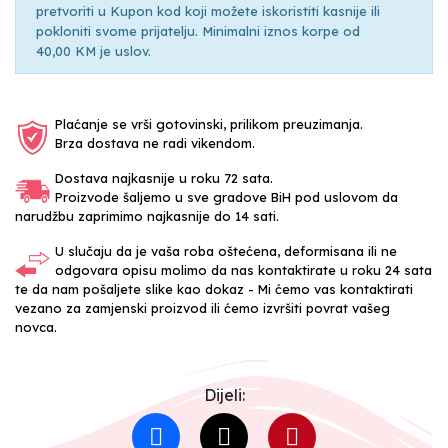
pretvoriti u Kupon kod koji možete iskoristiti kasnije ili
pokloniti svome prijatelju. Minimalni iznos korpe od
40,00 KM je uslov.
Plaćanje se vrši gotovinski, prilikom preuzimanja.
Brza dostava ne radi vikendom.
Dostava najkasnije u roku 72 sata.
Proizvode šaljemo u sve gradove BiH pod uslovom da
narudžbu zaprimimo najkasnije do 14 sati.
U slučaju da je vaša roba oštećena, deformisana ili ne
odgovara opisu molimo da nas kontaktirate u roku 24 sata
te da nam pošaljete slike kao dokaz - Mi ćemo vas kontaktirati
vezano za zamjenski proizvod ili ćemo izvršiti povrat vašeg
novca.
Dijeli: