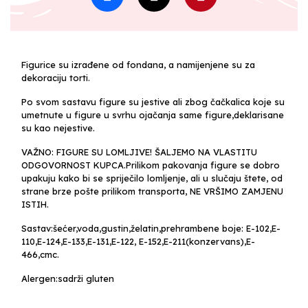
Figurice su izrađene od fondana, a namijenjene su za
dekoraciju torti.
Po svom sastavu figure su jestive ali zbog čačkalica koje su
umetnute u figure u svrhu ojačanja same figure,deklarisane
su kao nejestive.
VAŽNO: FIGURE SU LOMLJIVE! ŠALJEMO NA VLASTITU
ODGOVORNOST KUPCA.Prilikom pakovanja figure se dobro
upakuju kako bi se spriječilo lomljenje, ali u slučaju štete, od
strane brze pošte prilikom transporta, NE VRŠIMO ZAMJENU
ISTIH.
Sastav:šećer,voda,gustin,želatin,prehrambene boje: E-102,E-
110,E-124,E-133,E-131,E-122, E-152,E-211(konzervans),E-
466,cmc.
Alergen:sadrži gluten