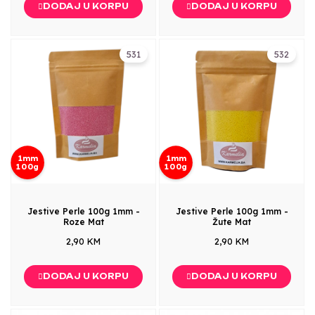
DODAJ U KORPU
DODAJ U KORPU
531
532
1mm
1mm
100g
100g
Jestive Perle 100g 1mm -
Jestive Perle 100g 1mm -
Roze Mat
Žute Mat
2,90 KM
2,90 KM
DODAJ U KORPU
DODAJ U KORPU