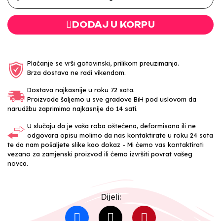
DODAJ U KORPU
Plaćanje se vrši gotovinski, prilikom preuzimanja.
Brza dostava ne radi vikendom.
Dostava najkasnije u roku 72 sata.
Proizvode šaljemo u sve gradove BiH pod uslovom da
narudžbu zaprimimo najkasnije do 14 sati.
U slučaju da je vaša roba oštećena, deformisana ili ne
odgovara opisu molimo da nas kontaktirate u roku 24 sata
te da nam pošaljete slike kao dokaz - Mi ćemo vas kontaktirati
vezano za zamjenski proizvod ili ćemo izvršiti povrat vašeg
novca.
Dijeli: