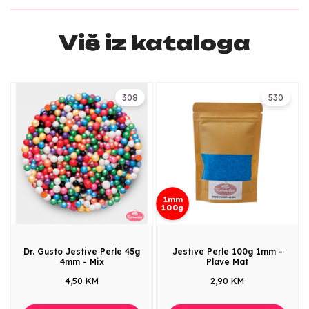
Više iz kataloga
308
530
1mm
100g
Dr. Gusto Jestive Perle 45g
Jestive Perle 100g 1mm -
4mm - Mix
Plave Mat
4,50 KM
2,90 KM