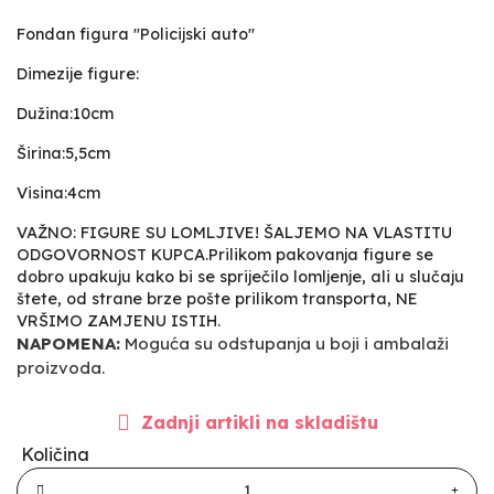
Fondan figura "Policijski auto"
Dimezije figure:
Dužina:10cm
Širina:5,5cm
Visina:4cm
VAŽNO: FIGURE SU LOMLJIVE! ŠALJEMO NA VLASTITU
ODGOVORNOST KUPCA.Prilikom pakovanja figure se
dobro upakuju kako bi se spriječilo lomljenje, ali u slučaju
štete, od strane brze pošte prilikom transporta, NE
VRŠIMO ZAMJENU ISTIH.
NAPOMENA:
Moguća su odstupanja u boji i ambalaži
proizvoda.
Zadnji artikli na skladištu
Količina