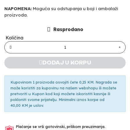
NAPOMENA:
Moguća su odstupanja u boji i ambalaži
proizvoda.
Rasprodano
Količina
DODAJ U KORPU
Kupovinom 1 proizvoda osvojiti ćete 0,15 KM. Nagrada se
može koristiti za kupovinu na našem webshopu ili možete
pretvoriti u Kupon kod koji možete iskoristiti kasnije ili
pokloniti svome prijatelju. Minimalni iznos korpe od
40,00 KM je uslov.
Plaćanje se vrši gotovinski, prilikom preuzimanja.