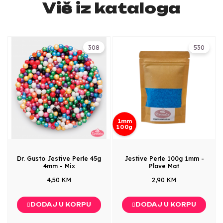
Više iz kataloga
308
530
1mm
100g
Dr. Gusto Jestive Perle 45g
Jestive Perle 100g 1mm -
4mm - Mix
Plave Mat
4,50 KM
2,90 KM
DODAJ U KORPU
DODAJ U KORPU