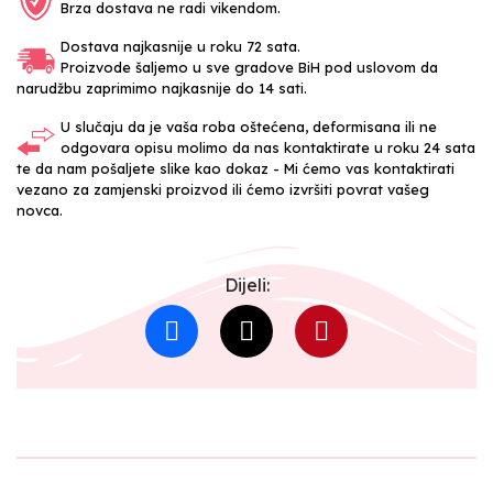
Brza dostava ne radi vikendom.
Dostava najkasnije u roku 72 sata.
Proizvode šaljemo u sve gradove BiH pod uslovom da
narudžbu zaprimimo najkasnije do 14 sati.
U slučaju da je vaša roba oštećena, deformisana ili ne
odgovara opisu molimo da nas kontaktirate u roku 24 sata
te da nam pošaljete slike kao dokaz - Mi ćemo vas kontaktirati
vezano za zamjenski proizvod ili ćemo izvršiti povrat vašeg
novca.
Dijeli: