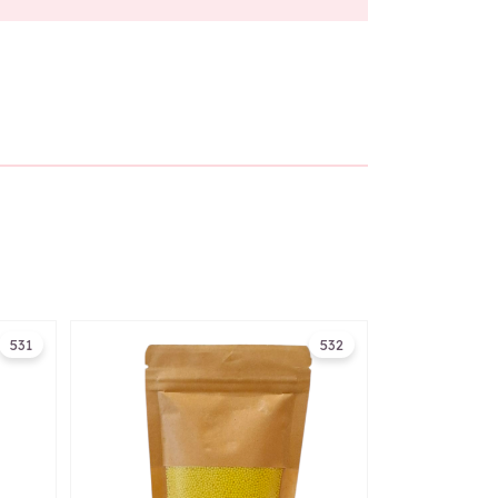
531
532