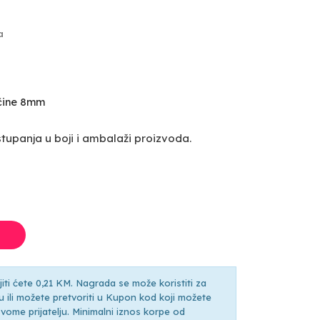
a
ičine 8mm
upanja u boji i ambalaži proizvoda.
ti ćete 0,21 KM. Nagrada se može koristiti za
ili možete pretvoriti u Kupon kod koji možete
ti svome prijatelju. Minimalni iznos korpe od