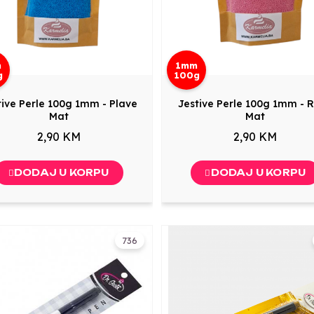
m
1mm
g
100g
tive Perle 100g 1mm - Plave
Jestive Perle 100g 1mm - 
Mat
Mat
2,90 KM
2,90 KM
DODAJ U KORPU
DODAJ U KORPU
736