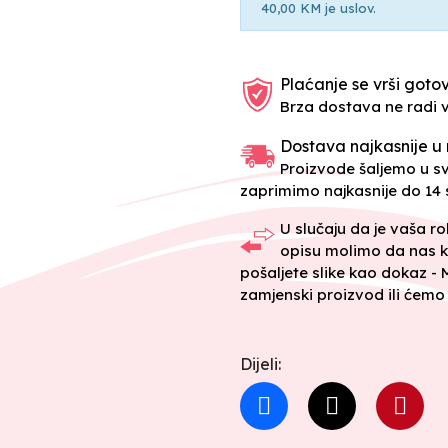
40,00 KM je uslov.
Plaćanje se vrši gotov
Brza dostava ne radi 
Dostava najkasnije u 
Proizvode šaljemo u 
zaprimimo najkasnije do 14 s
U slučaju da je vaša r
opisu molimo da nas k
pošaljete slike kao dokaz -
zamjenski proizvod ili ćemo 
Dijeli: