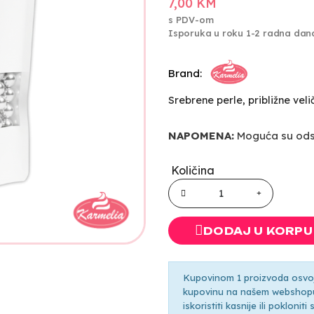
7,00 KM
s PDV-om
Isporuka u roku 1-2 radna dan
Brand:
Srebrene perle, približne vel
NAPOMENA:
Moguća su odst
Količina
DODAJ U KORPU
Kupovinom 1 proizvoda osvoji
kupovinu na našem webshopu 
iskoristiti kasnije ili pokloni