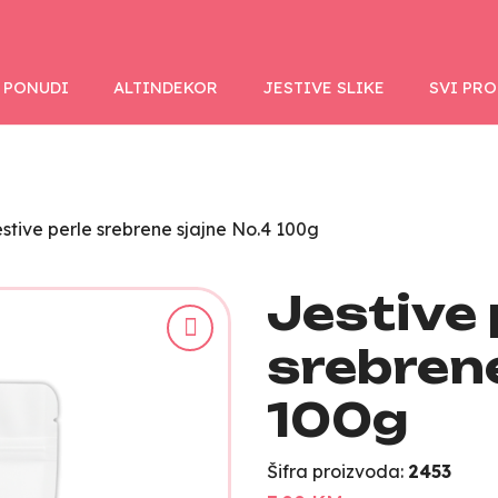
 PONUDI
ALTINDEKOR
JESTIVE SLIKE
SVI PR
stive perle srebrene sjajne No.4 100g
Jestive 
srebrene
100g
Šifra proizvoda:
2453