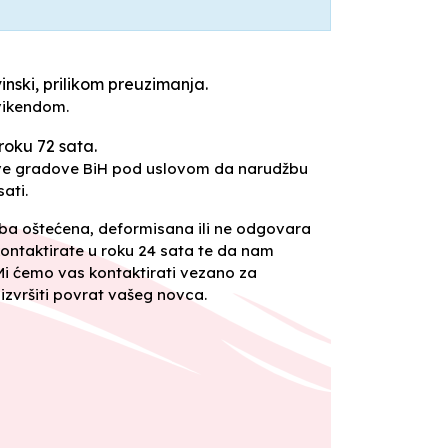
inski, prilikom preuzimanja.
vikendom.
roku 72 sata.
sve gradove BiH pod uslovom da narudžbu
ati.
oba oštećena, deformisana ili ne odgovara
ontaktirate u roku 24 sata te da nam
 Mi ćemo vas kontaktirati vezano za
izvršiti povrat vašeg novca.