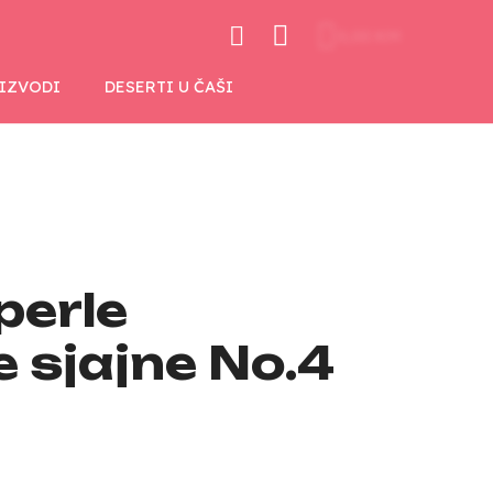
0,00 KM
OIZVODI
DESERTI U ČAŠI
perle
 sjajne No.4