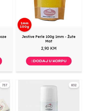
1mm
100g
Roze
Jestive Perle 100g 1mm - Žute
Mat
2,90 KM
DODAJ U KORPU
737
832