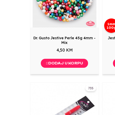
1m
100
Dr. Gusto Jestive Perle 45g 4mm -
Jes
Mix
4,50 KM
DODAJ U KORPU
735