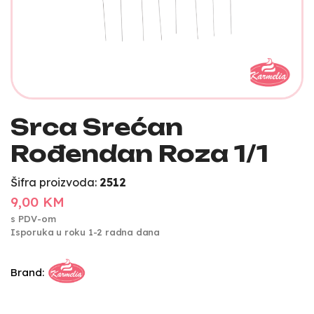
Srca Srećan
Rođendan Roza 1/1
Šifra proizvoda:
2512
9,00 KM
s PDV-om
Isporuka u roku 1-2 radna dana
Brand: