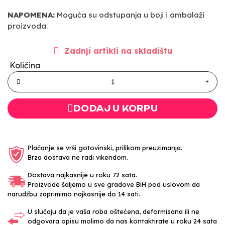
NAPOMENA:
Moguća su odstupanja u boji i ambalaži
proizvoda.
Zadnji artikli na skladištu
Količina
DODAJ U KORPU
Plaćanje se vrši gotovinski, prilikom preuzimanja.
Brza dostava ne radi vikendom.
Dostava najkasnije u roku 72 sata.
Proizvode šaljemo u sve gradove BiH pod uslovom da
narudžbu zaprimimo najkasnije do 14 sati.
U slučaju da je vaša roba oštećena, deformisana ili ne
odgovara opisu molimo da nas kontaktirate u roku 24 sata