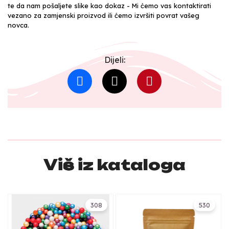
te da nam pošaljete slike kao dokaz - Mi ćemo vas kontaktirati
vezano za zamjenski proizvod ili ćemo izvršiti povrat vašeg
novca.
Dijeli:
Više iz kataloga
308
530