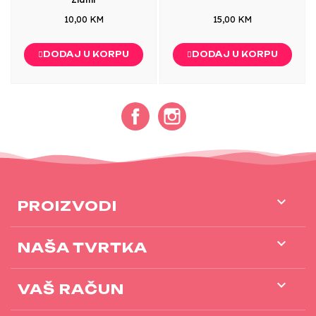
10,00 KM
15,00 KM
DODAJ U KORPU
DODAJ U KORPU
Facebook
Instagram

PROIZVODI

NAŠA TVRTKA

VAŠ RAČUN