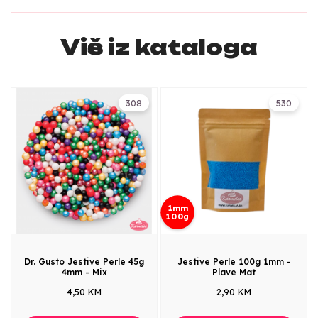
Više iz kataloga
308
530
1mm
100g
Dr. Gusto Jestive Perle 45g
Jestive Perle 100g 1mm -
4mm - Mix
Plave Mat
4,50 KM
2,90 KM