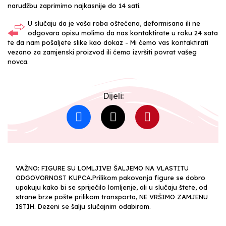
narudžbu zaprimimo najkasnije do 14 sati.
U slučaju da je vaša roba oštećena, deformisana ili ne
odgovara opisu molimo da nas kontaktirate u roku 24 sata
te da nam pošaljete slike kao dokaz - Mi ćemo vas kontaktirati
vezano za zamjenski proizvod ili ćemo izvršiti povrat vašeg
novca.
Dijeli:
VAŽNO: FIGURE SU LOMLJIVE! ŠALJEMO NA VLASTITU
ODGOVORNOST KUPCA.Prilikom pakovanja figure se dobro
upakuju kako bi se spriječilo lomljenje, ali u slučaju štete, od
strane brze pošte prilikom transporta, NE VRŠIMO ZAMJENU
ISTIH. Dezeni se šalju slučajnim odabirom.