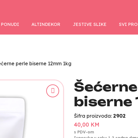
 PONUDI
ALTINDEKOR
JESTIVE SLIKE
SVI PR
ćerne perle biserne 12mm 1kg
Šećerne
biserne
Šifra proizvoda:
2902
40,00 KM
s PDV-om
Isporuka u roku 1-2 radna dan