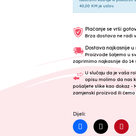
40,00 KM je uslov.
Plaćanje se vrši gotov
Brza dostava ne radi 
Dostava najkasnije u 
Proizvode šaljemo u 
zaprimimo najkasnije do 14 s
U slučaju da je vaša r
opisu molimo da nas k
pošaljete slike kao dokaz -
zamjenski proizvod ili ćemo 
Dijeli: