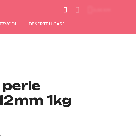
0,00 KM
OIZVODI
DESERTI U ČAŠI
 perle
 12mm 1kg
a