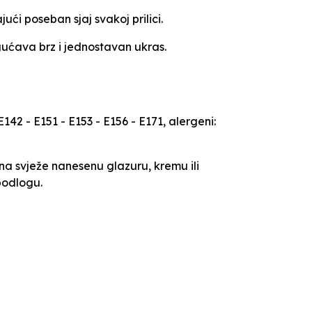
ći poseban sjaj svakoj prilici.
gućava brz i jednostavan ukras.
142 - E151 - E153 - E156 - E171, alergeni:
na svježe nanesenu glazuru, kremu ili
podlogu.