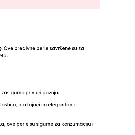
)
. Ove predivne perle savršene su za
ela.
 zasigurno privući pažnju.
astica, pružajući im elegantan i
a, ove perle su sigurne za konzumaciju i