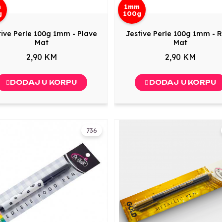
m
1mm
g
100g
tive Perle 100g 1mm - Plave
Jestive Perle 100g 1mm - 
Mat
Mat
2,90 KM
2,90 KM
DODAJ U KORPU
DODAJ U KORPU
736