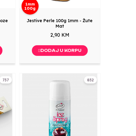
1mm
100g
Roze
Jestive Perle 100g 1mm - Žute
Mat
2,90 KM
DODAJ U KORPU
737
832