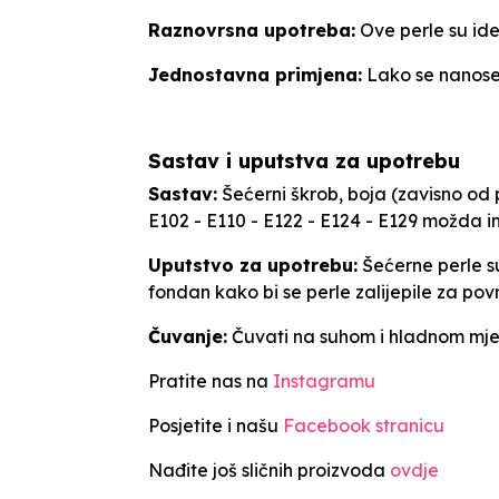
Raznovrsna upotreba:
Ove perle su ide
Jednostavna primjena:
Lako se nanose 
Sastav i uputstva za upotrebu
Sastav:
Šećerni škrob, boja (zavisno od pr
E102 - E110 - E122 - E124 - E129 možda i
Uputstvo za upotrebu:
Šećerne perle su
fondan kako bi se perle zalijepile za po
Čuvanje:
Čuvati na suhom i hladnom mjestu
Pratite nas na
Instagramu
Posjetite i našu
Facebook stranicu
Nađite još sličnih proizvoda
ovdje