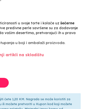
iciranosti u svoje torte i kolače uz
šećerne
Ove predivne perle savršene su za dodavanje
a vašim desertima, pretvarajući ih u prava
upanja u boji i ambalaži proizvoda.
ji artikli na skladištu
ti ćete 1,20 KM. Nagrada se može koristiti za
ili možete pretvoriti u Kupon kod koji možete
ti svome prijatelju. Minimalni iznos korpe od