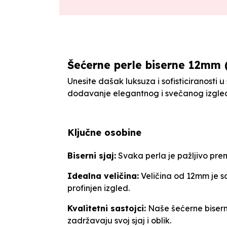
Šećerne perle biserne 12mm (1
Unesite dašak luksuza i sofisticiranosti u
dodavanje elegantnog i svečanog izgleda
Ključne osobine
Biserni sjaj:
Svaka perla je pažljivo prem
Idealna veličina:
Veličina od 12mm je sa
profinjen izgled.
Kvalitetni sastojci:
Naše šećerne biserne
zadržavaju svoj sjaj i oblik.