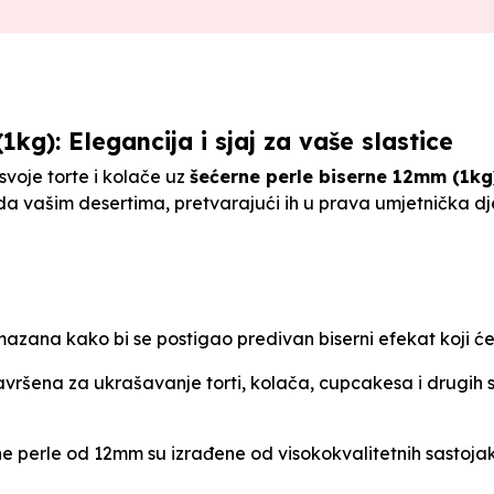
kg): Elegancija i sjaj za vaše slastice
 svoje torte i kolače uz
šećerne perle biserne 12mm (1kg
 vašim desertima, pretvarajući ih u prava umjetnička dj
azana kako bi se postigao predivan biserni efekat koji će
vršena za ukrašavanje torti, kolača, cupcakesa i drugih sl
 perle od 12mm su izrađene od visokokvalitetnih sastojak