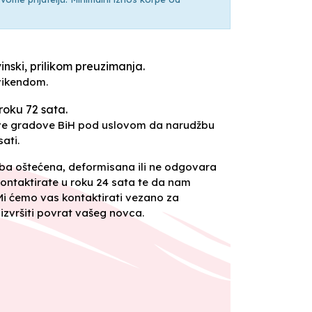
inski, prilikom preuzimanja.
vikendom.
roku 72 sata.
sve gradove BiH pod uslovom da narudžbu
ati.
oba oštećena, deformisana ili ne odgovara
ontaktirate u roku 24 sata te da nam
 Mi ćemo vas kontaktirati vezano za
izvršiti povrat vašeg novca.