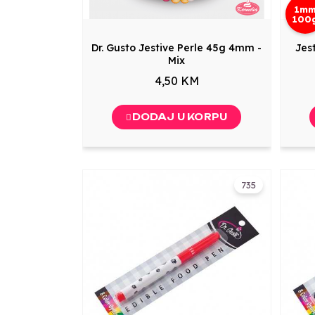
1m
100
Dr. Gusto Jestive Perle 45g 4mm -
Jes
Mix
4,50 KM
DODAJ U KORPU
735