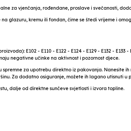
alne za vjenčanja, rođendane, proslave i svečanosti, dodaju
na glazuru, kremu ili fondan, čime se štedi vrijeme i omo
oizvoda): E102 - E110 - E122 - E124 - E129 - E132 - E133 - E
maju negativne učinke na aktivnost i pozornost djece.
 spremne za upotrebu direktno iz pakovanja. Nanesite ih 
vršinu. Za dodatno osiguranje, možete ih lagano utisnuti u 
, dalje od direktne sunčeve svjetlosti i izvora topline.