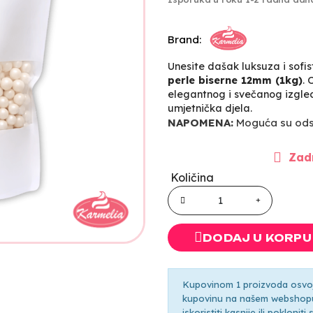
Brand:
Unesite dašak luksuza i sofist
perle biserne 12mm (1kg)
. 
elegantnog i svečanog izgled
umjetnička djela.
NAPOMENA:
Moguća su odst
Zadn
Količina
DODAJ U KORPU
Kupovinom 1 proizvoda osvoji
kupovinu na našem webshopu 
iskoristiti kasnije ili pokloni