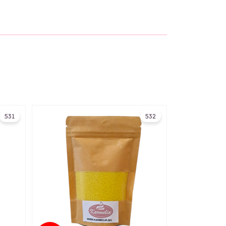
531
532