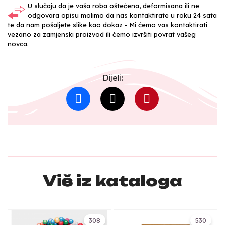
U slučaju da je vaša roba oštećena, deformisana ili ne
odgovara opisu molimo da nas kontaktirate u roku 24 sata
te da nam pošaljete slike kao dokaz - Mi ćemo vas kontaktirati
vezano za zamjenski proizvod ili ćemo izvršiti povrat vašeg
novca.
Dijeli:
Više iz kataloga
308
530