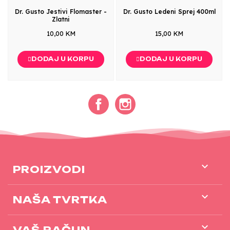
Dr. Gusto Jestivi Flomaster -
Dr. Gusto Ledeni Sprej 400ml
Zlatni
10,00 KM
15,00 KM
DODAJ U KORPU
DODAJ U KORPU
Facebook
Instagram

PROIZVODI

NAŠA TVRTKA

VAŠ RAČUN