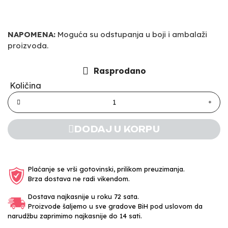
NAPOMENA:
Moguća su odstupanja u boji i ambalaži
proizvoda.
Rasprodano
Količina
DODAJ U KORPU
Plaćanje se vrši gotovinski, prilikom preuzimanja.
Brza dostava ne radi vikendom.
Dostava najkasnije u roku 72 sata.
Proizvode šaljemo u sve gradove BiH pod uslovom da
narudžbu zaprimimo najkasnije do 14 sati.