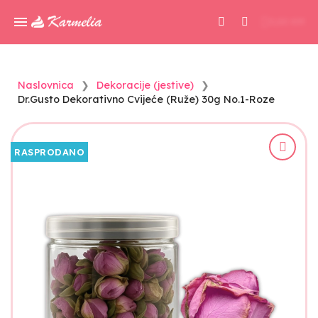
0,00 KM
Naslovnica
Dekoracije (jestive)
Dr.Gusto Dekorativno Cvijeće (Ruže) 30g No.1-Roze
RASPRODANO