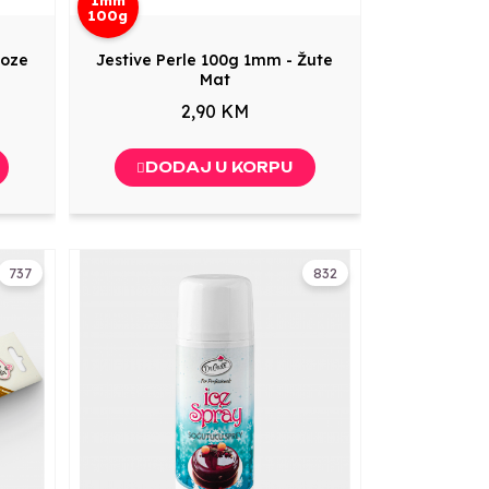
100g
Roze
Jestive Perle 100g 1mm - Žute
Mat
2,90 KM
DODAJ U KORPU
737
832