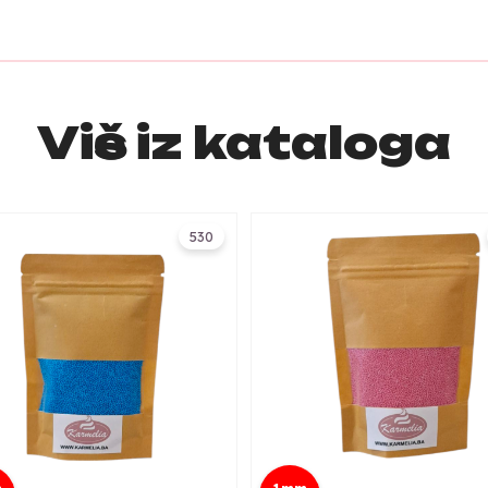
Više iz kataloga
530
m
1mm