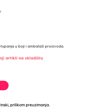
a
upanja u boji i ambalaži proizvoda.
ji artikli na skladištu
inski, prilikom preuzimanja.