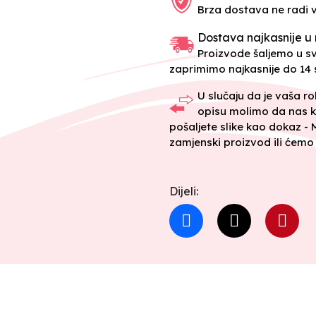
Brza dostava ne radi 
Dostava najkasnije u 
Proizvode šaljemo u 
zaprimimo najkasnije do 14 s
U slučaju da je vaša r
opisu molimo da nas k
pošaljete slike kao dokaz -
zamjenski proizvod ili ćemo 
Dijeli: