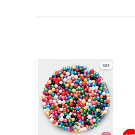
308
1m