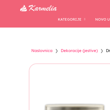
KATEGORIJE
NOVO U
Naslovnica
Dekoracije (jestive)
Dr