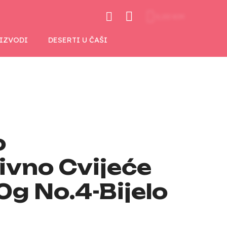
0,00 KM
OIZVODI
DESERTI U ČAŠI
o
ivno Cvijeće
0g No.4-Bijelo