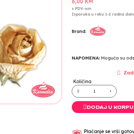
6,00 KM
s PDV-om
Isporuka u roku 1-2 radna dan
Brand:
NAPOMENA:
Moguća su odst
Zadn
Količina
DODAJ U KORPU
Plaćanje se vrši gotov