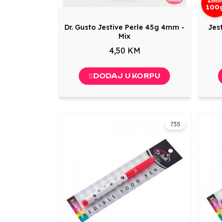
100
Dr. Gusto Jestive Perle 45g 4mm -
Jes
Mix
4,50 KM
DODAJ U KORPU
735