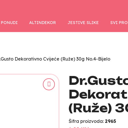
 PONUDI
ALTINDEKOR
JESTIVE SLIKE
SVI PR
.Gusto Dekorativno Cvijeće (Ruže) 30g No.4-Bijelo
Dr.Gust
Dekorat
(Ruže) 3
Šifra proizvoda:
2965