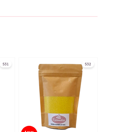
531
532
1mm