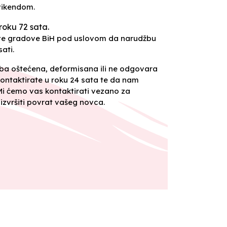
vikendom.
roku 72 sata.
sve gradove BiH pod uslovom da narudžbu
ati.
oba oštećena, deformisana ili ne odgovara
ontaktirate u roku 24 sata te da nam
 Mi ćemo vas kontaktirati vezano za
izvršiti povrat vašeg novca.