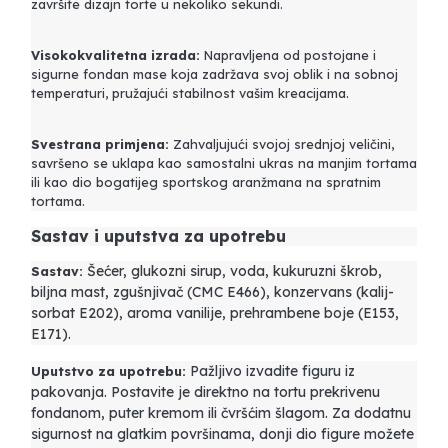
završite dizajn torte u nekoliko sekundi.
Visokokvalitetna izrada:
Napravljena od postojane i
sigurne fondan mase koja zadržava svoj oblik i na sobnoj
temperaturi, pružajući stabilnost vašim kreacijama.
Svestrana primjena:
Zahvaljujući svojoj srednjoj veličini,
savršeno se uklapa kao samostalni ukras na manjim tortama
ili kao dio bogatijeg sportskog aranžmana na spratnim
tortama.
Sastav i uputstva za upotrebu
Šećer, glukozni sirup, voda, kukuruzni škrob,
Sastav:
biljna mast, zgušnjivač (CMC E466), konzervans (kalij-
sorbat E202), aroma vanilije, prehrambene boje (E153,
E171).
Pažljivo izvadite figuru iz
Uputstvo za upotrebu:
pakovanja. Postavite je direktno na tortu prekrivenu
fondanom, puter kremom ili čvršćim šlagom. Za dodatnu
sigurnost na glatkim površinama, donji dio figure možete