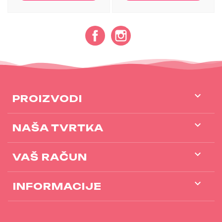
Facebook
Instagram

PROIZVODI

NAŠA TVRTKA

VAŠ RAČUN
keyboard_arrow_down
INFORMACIJE