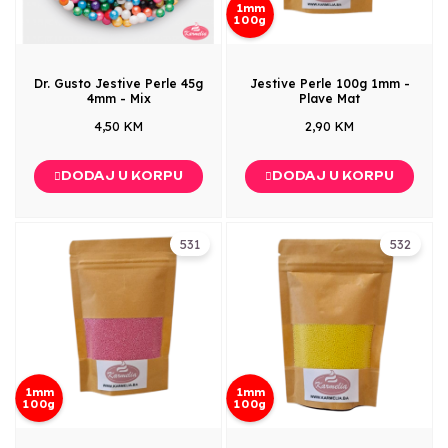
1mm
100g
Dr. Gusto Jestive Perle 45g
Jestive Perle 100g 1mm -
4mm - Mix
Plave Mat
4,50 KM
2,90 KM
DODAJ U KORPU
DODAJ U KORPU
531
532
1mm
1mm
100g
100g