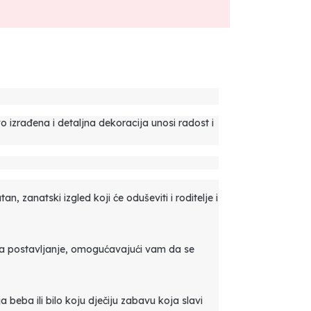
o izrađena i detaljna dekoracija unosi radost i
 zanatski izgled koji će oduševiti i roditelje i
za postavljanje, omogućavajući vam da se
beba ili bilo koju dječiju zabavu koja slavi