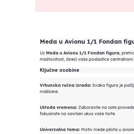
Meda u Avionu 1/1 Fondan figu
Uz
Meda u Avionu 1/1 Fondan figura
, pretv
maštovitost, čineći vaše poslastice centralnom
Ključne osobine
Vrhunska ručna izrada:
Svaka figura je pažlj
mališane.
Ušteda vremena:
Zaboravite na sate provede
fokusirate na savršen ukus vaše torte.
Univerzalna tema:
Motiv mede pilota u avionu 