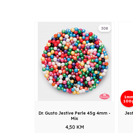
308
1m
100
Dr. Gusto Jestive Perle 45g 4mm -
Jes
Mix
4,50 KM