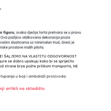
a
n figuru
, svaka dječija torta pretvara se u pravu
Ova pažljivo oblikovana dekoracija pruža
 vašim slasticama uz minimalan trud, čineći je
ske proslave malih pilota.
VE! ŠALJEMO NA VLASTITU ODGOVORNOST
ure se dobro upakuju kako bi se spriječilo
, od strane brze pošte prilikom transporta, NE
upanja u boji i ambalaži proizvoda.
ji artikli na skladištu