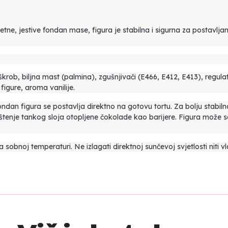
tne, jestive fondan mase, figura je stabilna i sigurna za postavlja
škrob, biljna mast (palmina), zgušnjivači (E466, E412, E413), regulat
igure, aroma vanilije.
dan figura se postavlja direktno na gotovu tortu. Za bolju stabil
ištenje tankog sloja otopljene čokolade kao barijere. Figura može sad
bnoj temperaturi. Ne izlagati direktnoj sunčevoj svjetlosti niti vlag