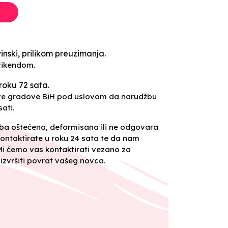
inski, prilikom preuzimanja.
vikendom.
roku 72 sata.
sve gradove BiH pod uslovom da narudžbu
ati.
oba oštećena, deformisana ili ne odgovara
ontaktirate u roku 24 sata te da nam
 Mi ćemo vas kontaktirati vezano za
izvršiti povrat vašeg novca.