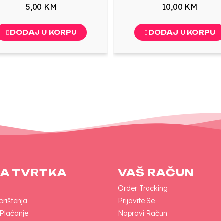
5,00 KM
10,00 KM
DODAJ U KORPU
DODAJ U KORPU
A TVRTKA
VAŠ RAČUN
a
Order Tracking
orištenja
Prijavite Se
 Plaćanje
Napravi Račun