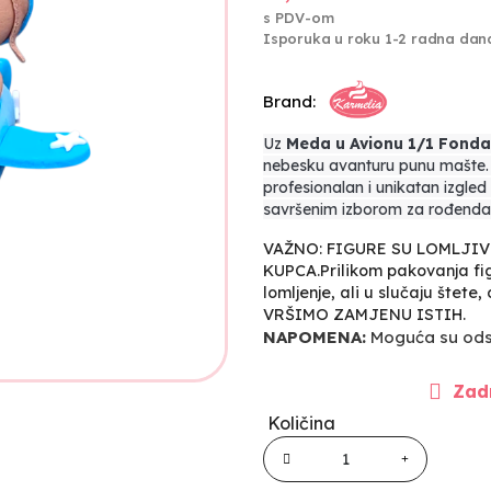
s PDV-om
Isporuka u roku 1-2 radna dan
Brand:
Uz
Meda u Avionu 1/1 Fonda
nebesku avanturu punu mašte. 
profesionalan i unikatan izgled
savršenim izborom za rođendan
VAŽNO: FIGURE SU LOMLJI
KUPCA.Prilikom pakovanja fig
lomljenje, ali u slučaju štete
VRŠIMO ZAMJENU ISTIH.
NAPOMENA:
Moguća su odst
Zadn
Količina