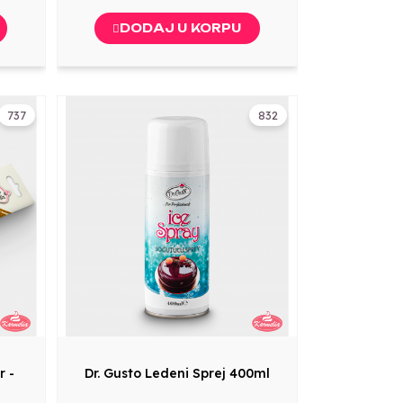
DODAJ U KORPU
737
832
r -
Dr. Gusto Ledeni Sprej 400ml