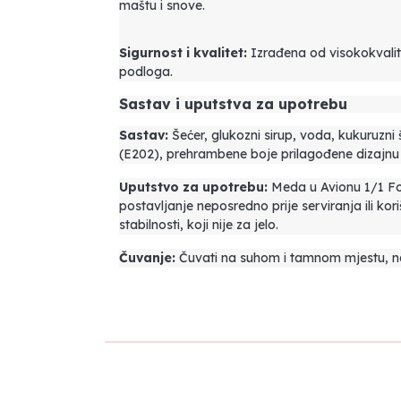
maštu i snove.
Sigurnost i kvalitet:
Izrađena od visokokvalite
podloga.
Sastav i uputstva za upotrebu
Sastav:
Šećer, glukozni sirup, voda, kukuruzni 
(E202), prehrambene boje prilagođene dizajnu f
Uputstvo za upotrebu:
Meda u Avionu 1/1 Fon
postavljanje neposredno prije serviranja ili kor
stabilnosti, koji nije za jelo.
Čuvanje:
Čuvati na suhom i tamnom mjestu, na so