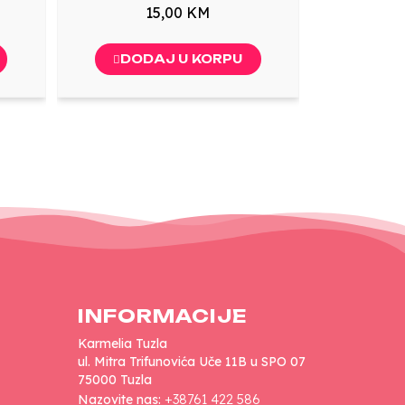
15,00 KM
DODAJ U KORPU
INFORMACIJE
Karmelia Tuzla
ul. Mitra Trifunovića Uče 11B u SPO 07
75000 Tuzla
Nazovite nas:
+38761 422 586