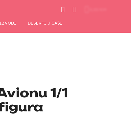
0,00 KM
OIZVODI
DESERTI U ČAŠI
vionu 1/1
figura