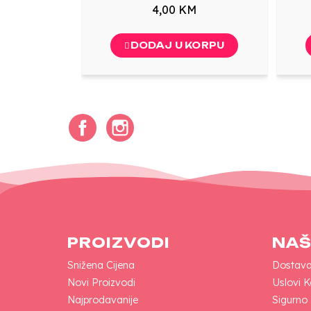
4,00 KM
DODAJ U KORPU
Facebook
Instagram
PROIZVODI
NAŠ
Snižena Cijena
Dostav
Novi Proizvodi
Uslovi K
Najprodavanije
Sigurno