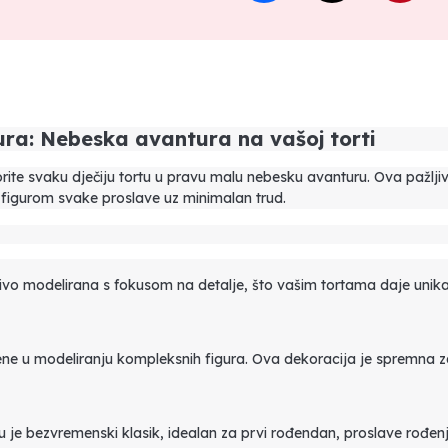
ra: Nebeska avantura na vašoj torti
orite svaku dječiju tortu u pravu malu nebesku avanturu. Ova pažljiv
 figurom svake proslave uz minimalan trud.
ivo modelirana s fokusom na detalje, što vašim tortama daje unikatan,
ne u modeliranju kompleksnih figura. Ova dekoracija je spremna 
je bezvremenski klasik, idealan za prvi rođendan, proslave rođenja 