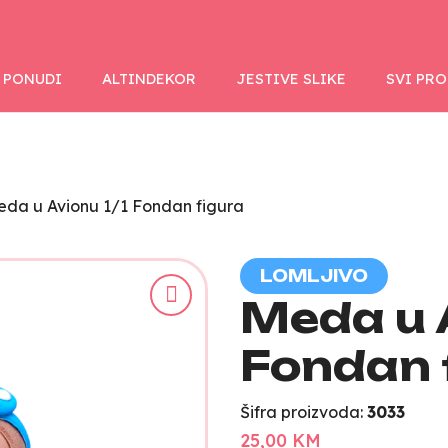
 PONUDI
ALTINDEKOR
JESTIVE SLIKE
SVI PR
da u Avionu 1/1 Fondan figura
LOMLJIVO
Meda u A
Fondan 
Šifra proizvoda:
3033
25,00 KM