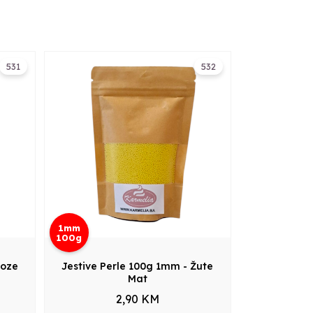
531
532
1mm
100g
Roze
Jestive Perle 100g 1mm - Žute
Mat
2,90 KM