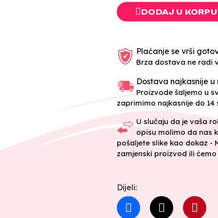
DODAJ U KORPU
Plaćanje se vrši gotov
Brza dostava ne radi 
Dostava najkasnije u 
Proizvode šaljemo u 
zaprimimo najkasnije do 14 s
U slučaju da je vaša r
opisu molimo da nas k
pošaljete slike kao dokaz -
zamjenski proizvod ili ćemo 
Dijeli: