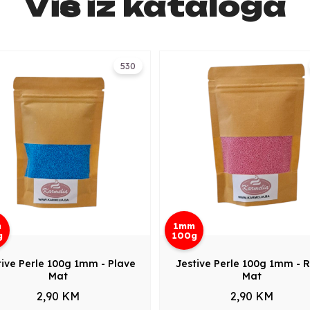
Više iz kataloga
530
m
1mm
g
100g
tive Perle 100g 1mm - Plave
Jestive Perle 100g 1mm - 
Mat
Mat
2,90 KM
2,90 KM