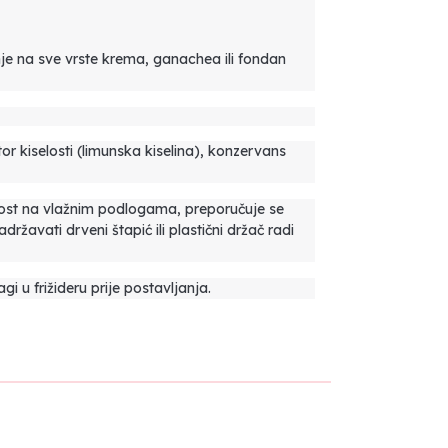
nje na sve vrste krema, ganachea ili fondan
or kiselosti (limunska kiselina), konzervans
nost na vlažnim podlogama, preporučuje se
ržavati drveni štapić ili plastični držač radi
i u frižideru prije postavljanja.