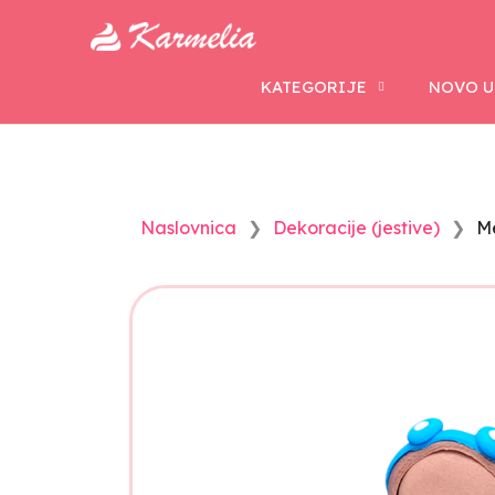
KATEGORIJE
NOVO U
Naslovnica
Dekoracije (jestive)
Me