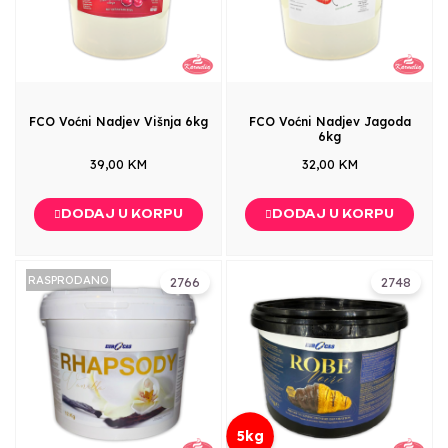
FCO Voćni Nadjev Višnja 6kg
FCO Voćni Nadjev Jagoda
6kg
39,00 KM
32,00 KM
DODAJ U KORPU
DODAJ U KORPU
RASPRODANO
2766
2748
5kg