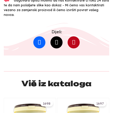
odgovara opisu molimo da nas kontaktirate u roku 24 sata
te da nam pošaljete slike kao dokaz - Mi ćemo vas kontaktirati
vezano za zamjenski proizvod ili ćemo izvršiti povrat vašeg
novca.
Dijeli:
Više iz kataloga
1698
1697