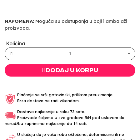
NAPOMENA:
Moguća su odstupanja u boji i ambalaži
proizvoda.
Količina
DODAJ U KORPU
Plaćanje se vrši gotovinski, prilikom preuzimanja.
Brza dostava ne radi vikendom.
Dostava najkasnije u roku 72 sata.
Proizvode šaljemo u sve gradove BiH pod uslovom da
narudžbu zaprimimo najkasnije do 14 sati.
U slučaju da je vaša roba oštećena, deformisana ili ne