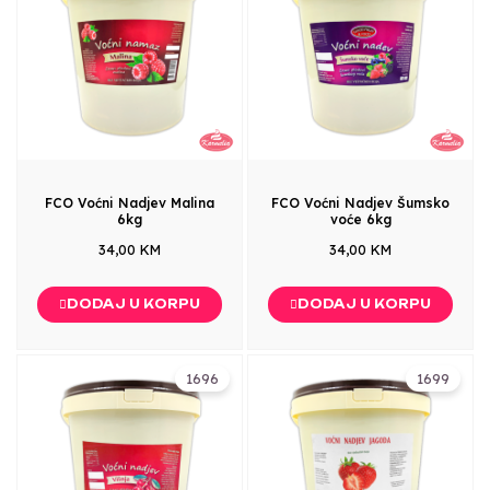
FCO Voćni Nadjev Malina
FCO Voćni Nadjev Šumsko
6kg
voće 6kg
34,00 KM
34,00 KM
DODAJ U KORPU
DODAJ U KORPU
1696
1699