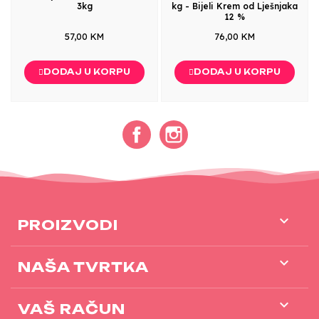
3kg
kg - Bijeli Krem od Lješnjaka
12 %
57,00 KM
76,00 KM
DODAJ U KORPU
DODAJ U KORPU
Facebook
Instagram

PROIZVODI

NAŠA TVRTKA

VAŠ RAČUN