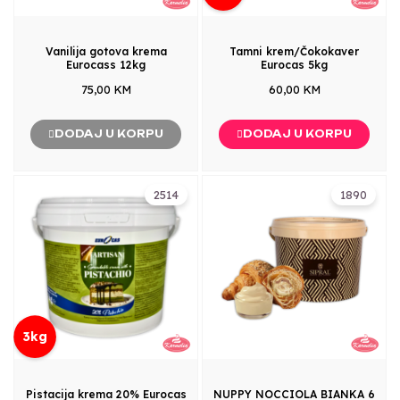
Vanilija gotova krema
Tamni krem/Čokokaver
Eurocass 12kg
Eurocas 5kg
75,00 KM
60,00 KM
DODAJ U KORPU
DODAJ U KORPU
2514
1890
3kg
Pistacija krema 20% Eurocas
NUPPY NOCCIOLA BIANKA 6