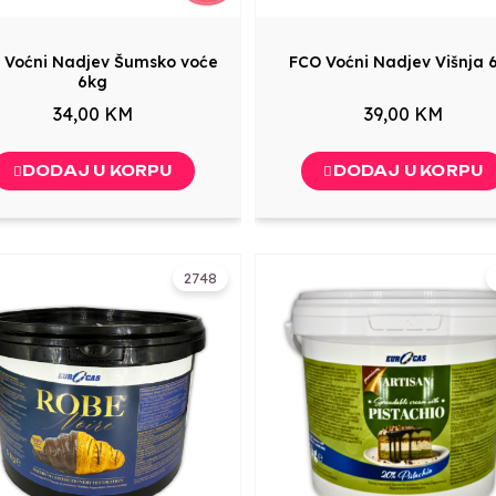
 Voćni Nadjev Šumsko voće
FCO Voćni Nadjev Višnja 
6kg
34,00 KM
39,00 KM
DODAJ U KORPU
DODAJ U KORPU
2748