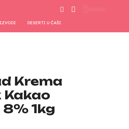
0,00 KM
OIZVODI
DESERTI U ČAŠI
ad Krema
k Kakao
) 8% 1kg