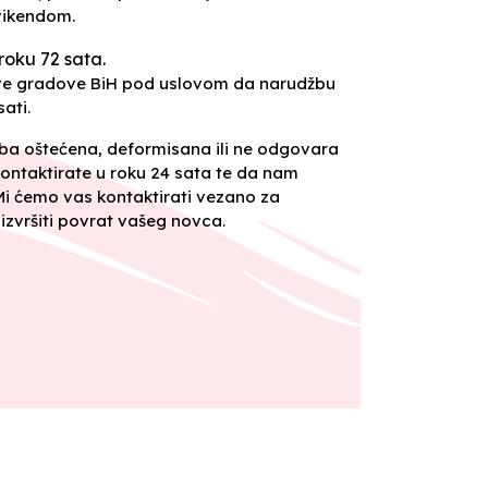
vikendom.
roku 72 sata.
sve gradove BiH pod uslovom da narudžbu
ati.
oba oštećena, deformisana ili ne odgovara
ontaktirate u roku 24 sata te da nam
 Mi ćemo vas kontaktirati vezano za
izvršiti povrat vašeg novca.