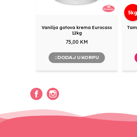
5k
Vanilija gotova krema Eurocass
Tam
12kg
75,00 KM
DODAJ U KORPU
Facebook
Instagram