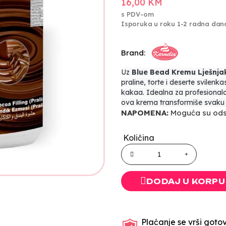
16,00 KM
s PDV-om
Isporuka u roku 1-2 radna dan
Brand:
Uz
Blue Bead Kremu Lješnja
praline, torte i deserte svilenk
kakaa. Idealna za profesionalc
ova krema transformiše svaku v
NAPOMENA:
Moguća su odst
Količina
DODAJ U KORPU
Plaćanje se vrši gotov