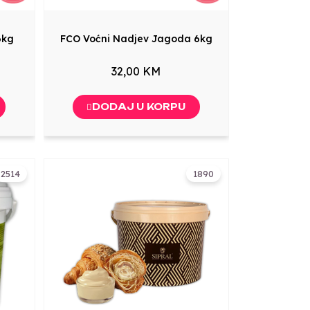
6kg
FCO Voćni Nadjev Jagoda 6kg
32,00 KM
DODAJ U KORPU
2514
1890