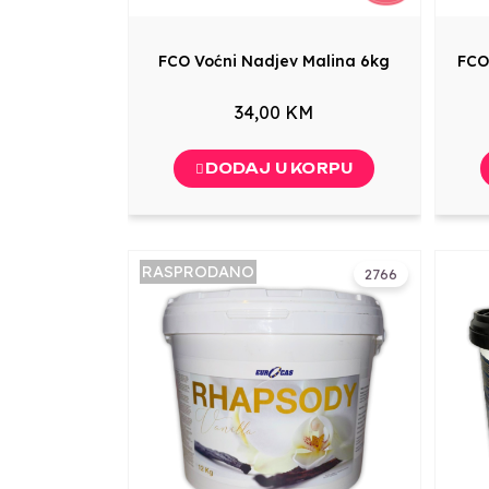
FCO Voćni Nadjev Malina 6kg
FCO
34,00 KM
DODAJ U KORPU
RASPRODANO
2766