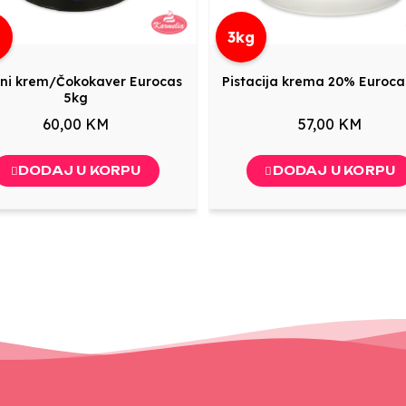
g
3kg
ni krem/Čokokaver Eurocas
Pistacija krema 20% Euroca
5kg
60,00 KM
57,00 KM
DODAJ U KORPU
DODAJ U KORPU