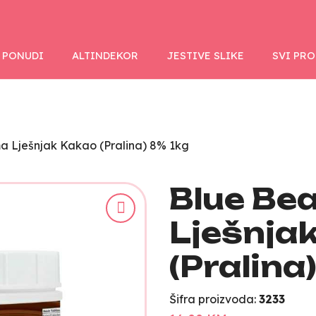
 PONUDI
ALTINDEKOR
JESTIVE SLIKE
SVI PR
 Lješnjak Kakao (Pralina) 8% 1kg
Blue Be
Lješnja
(Pralina
Šifra proizvoda:
3233