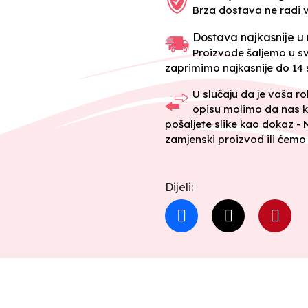
Brza dostava ne radi 
Dostava najkasnije u 
Proizvode šaljemo u 
zaprimimo najkasnije do 14 s
U slučaju da je vaša r
opisu molimo da nas k
pošaljete slike kao dokaz -
zamjenski proizvod ili ćemo 
Dijeli: