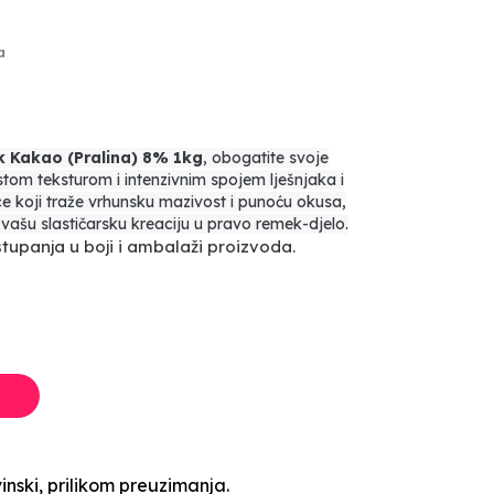
a
k Kakao (Pralina) 8% 1kg
, obogatite svoje
astom teksturom i intenzivnim spojem lješnjaka i
e koji traže vrhunsku mazivost i punoću okusa,
ašu slastičarsku kreaciju u pravo remek-djelo.
upanja u boji i ambalaži proizvoda.
inski, prilikom preuzimanja.