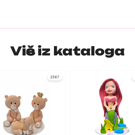
Više iz kataloga
2387