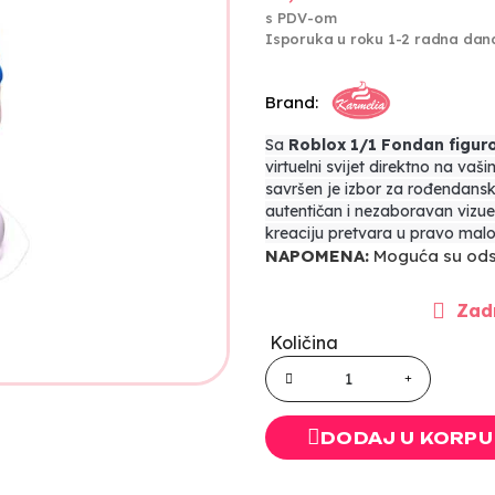
s PDV-om
Isporuka u roku 1-2 radna dan
Brand:
Sa
Roblox 1/1 Fondan figuro
virtuelni svijet direktno na va
savršen je izbor za rođendansk
autentičan i nezaboravan vizueln
kreaciju pretvara u pravo malo
NAPOMENA:
Moguća su odst
Zadn
Količina
DODAJ U KORPU