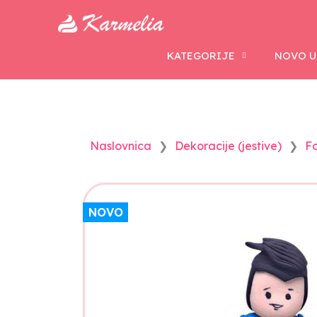
KATEGORIJE
NOVO U
Naslovnica
Dekoracije (jestive)
F
NOVO