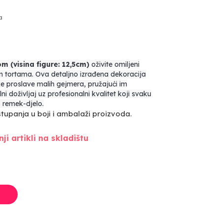
a
m (visina figure: 12,5cm)
oživite omiljeni
šim tortama. Ova detaljno izrađena dekoracija
e proslave malih gejmera, pružajući im
i doživljaj uz profesionalni kvalitet koji svaku
 remek-djelo.
upanja u boji i ambalaži proizvoda.
ji artikli na skladištu