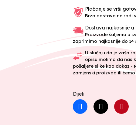
Plaćanje se vrši gotov
Brza dostava ne radi 
Dostava najkasnije u 
Proizvode šaljemo u 
zaprimimo najkasnije do 14 s
U slučaju da je vaša r
opisu molimo da nas k
pošaljete slike kao dokaz -
zamjenski proizvod ili ćemo 
Dijeli: