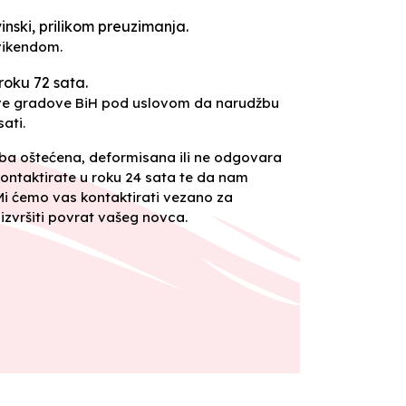
inski, prilikom preuzimanja.
vikendom.
roku 72 sata.
sve gradove BiH pod uslovom da narudžbu
ati.
oba oštećena, deformisana ili ne odgovara
ontaktirate u roku 24 sata te da nam
 Mi ćemo vas kontaktirati vezano za
izvršiti povrat vašeg novca.