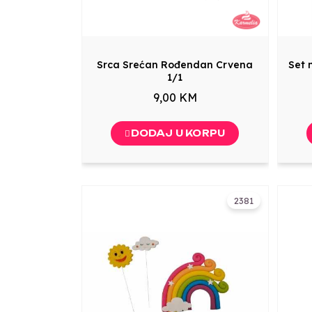
Srca Srećan Rođendan Crvena
Set 
1/1
9,00 KM
DODAJ U KORPU
2381