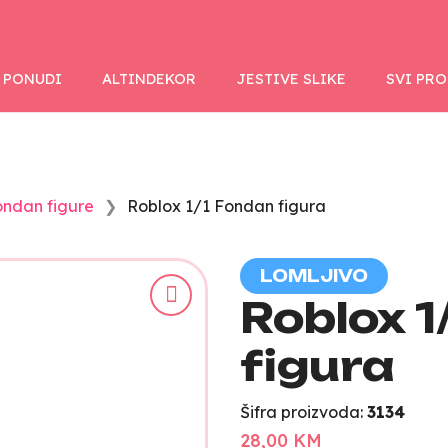
 PONUDI
ALTINDEKOR
JESTIVE SLIKE
SVI PR
ondan figure
Roblox 1/1 Fondan figura
LOMLJIVO
Roblox 1
figura
Šifra proizvoda:
3134
28,00 KM