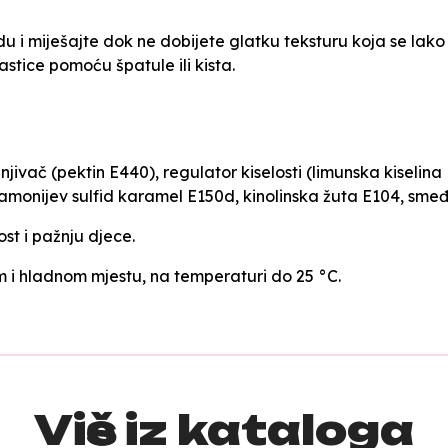
u i miješajte dok ne dobijete glatku teksturu koja se lako
astice pomoću špatule ili kista.
jivač (pektin E440), regulator kiselosti (limunska kiselina E
 (amonijev sulfid karamel E150d, kinolinska žuta E104, sme
st i pažnju djece.
 i hladnom mjestu, na temperaturi do 25 °C.
Više iz kataloga