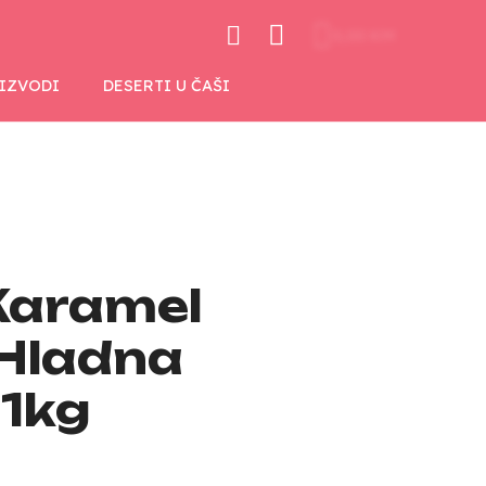
0,00 KM
OIZVODI
DESERTI U ČAŠI
Karamel
Hladna
 1kg