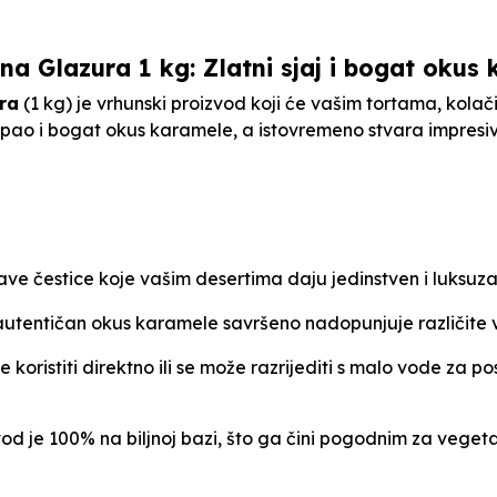
a Glazura 1 kg: Zlatni sjaj i bogat okus
ra
(1 kg) je vrhunski proizvod koji će vašim tortama, kola
opao i bogat okus karamele, a istovremeno stvara impresiv
cave čestice koje vašim desertima daju jedinstven i luksuza
autentičan okus karamele savršeno nadopunjuje različite vr
koristiti direktno ili se može razrijediti s malo vode za po
od je 100% na biljnoj bazi, što ga čini pogodnim za vegeta