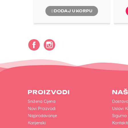
DODAJ U KORPU
Facebook
Instagram
PROIZVODI
NAŠ
Snižena Cijena
Dostav
Novi Proizvodi
Uslovi K
Najprodavanije
Sigurno
Korijenski
Kontakti