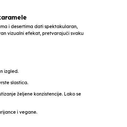
 karamele
čima i desertima dati spektakularan,
an vizualni efekat, pretvarajući svaku
n izgled.
ste slastica.
stizanje željene konzistencije. Lako se
rijance i vegane.