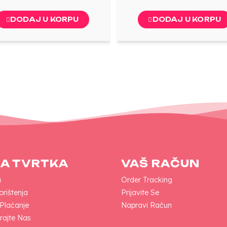
DODAJ U KORPU
DODAJ U KORPU
A TVRTKA
VAŠ RAČUN
a
Order Tracking
orištenja
Prijavite Se
 Plaćanje
Napravi Račun
rajte Nas