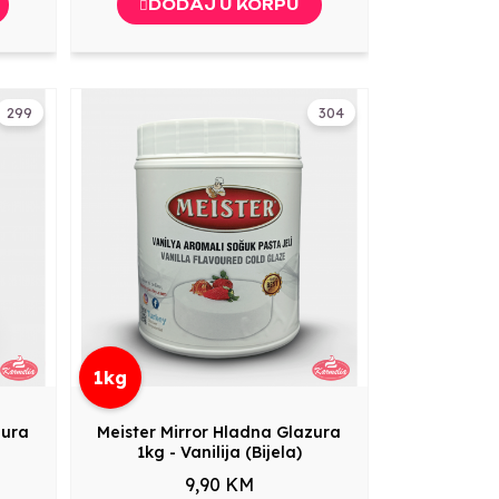
DODAJ U KORPU
299
304
1kg
zura
Meister Mirror Hladna Glazura
1kg - Vanilija (Bijela)
9,90 KM