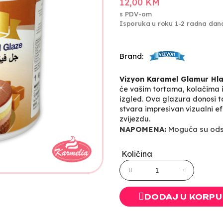
12,00 KM
s PDV-om
Isporuka u roku 1-2 radna dan
Brand:
Vizyon Karamel Glamur Hl
će vašim tortama, kolačima i
izgled. Ova glazura donosi 
stvara impresivan vizualni ef
zvijezdu.
NAPOMENA:
Moguća su odst
Količina
DODAJ U KORPU