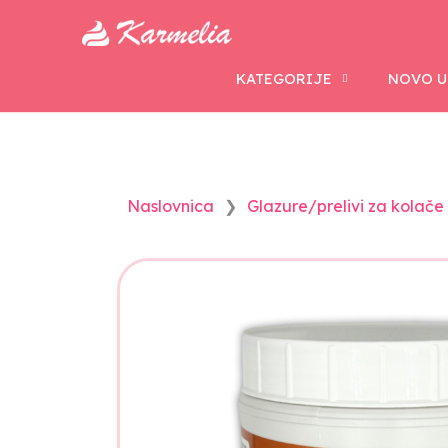
KATEGORIJE
NOVO U
Naslovnica
Glazure/prelivi za kolače 