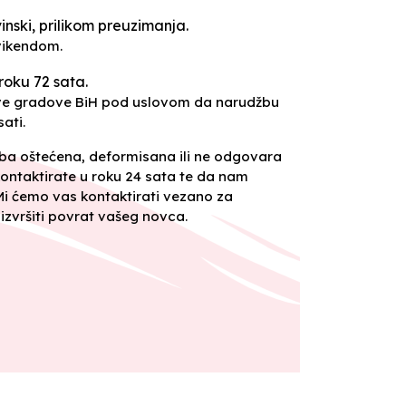
inski, prilikom preuzimanja.
vikendom.
roku 72 sata.
sve gradove BiH pod uslovom da narudžbu
ati.
oba oštećena, deformisana ili ne odgovara
ontaktirate u roku 24 sata te da nam
 Mi ćemo vas kontaktirati vezano za
izvršiti povrat vašeg novca.