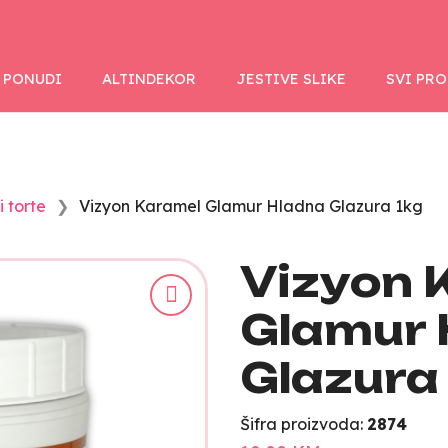
 PONUDI
ALTINDEKOR
JESTIVE SLIKE
SVI PR
i torte
Vizyon Karamel Glamur Hladna Glazura 1kg
Vizyon 
Glamur 
Glazura
Šifra proizvoda:
2874