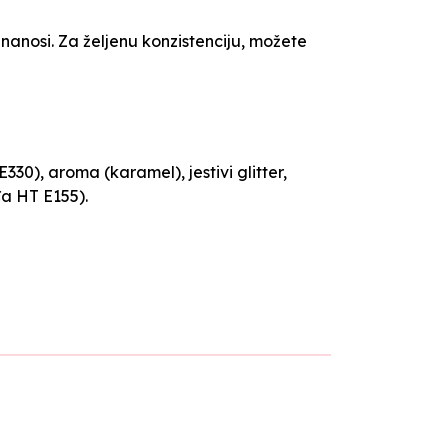
 nanosi. Za željenu konzistenciju, možete
330), aroma (karamel), jestivi glitter,
đa HT E155).