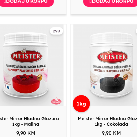
DODAJ U KORPU
DODAJ U KORPU
298
1kg
ster Mirror Hladna Glazura
Meister Mirror Hladna Gla
1kg - Malina
1kg - Čokolada
9,90 KM
9,90 KM