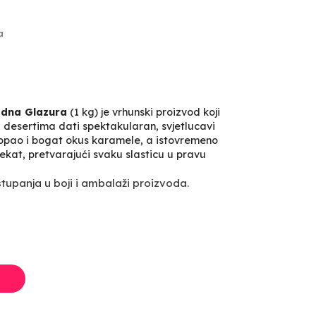
a
adna Glazura
(1 kg) je vrhunski proizvod koji
 desertima dati spektakularan, svjetlucavi
topao i bogat okus karamele, a istovremeno
ekat, pretvarajući svaku slasticu u pravu
upanja u boji i ambalaži proizvoda.