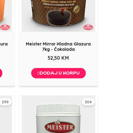
zura
Meister Mirror Hladna Glazura
7kg - Čokolada
52,50 KM
DODAJ U KORPU
299
304