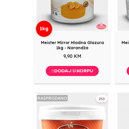
1kg
Meister Mirror Hladna Glazura
Mei
1kg - Narandža
9,90 KM
DODAJ U KORPU
RASPRODANO
253