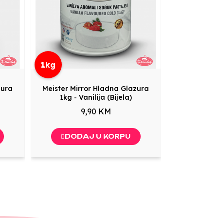
1kg
zura
Meister Mirror Hladna Glazura
1kg - Vanilija (Bijela)
9,90 KM
DODAJ U KORPU