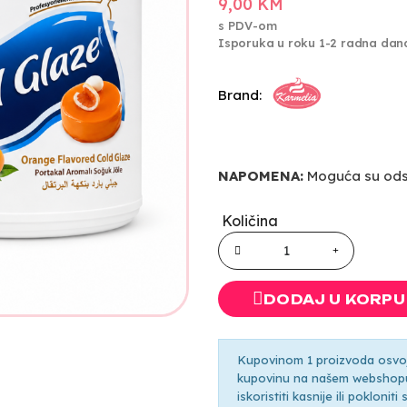
9,00 KM
s PDV-om
Isporuka u roku 1-2 radna dan
Brand:
NAPOMENA:
Moguća su odst
Količina
DODAJ U KORPU
Kupovinom 1 proizvoda osvoji
kupovinu na našem webshopu 
iskoristiti kasnije ili pokloni