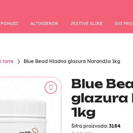
 PONUDI
ALTINDEKOR
JESTIVE SLIKE
SVI PR
i torte
Blue Bead Hladna glazura Narandža 1kg
Blue Be
glazura
1kg
Šifra proizvoda:
3184