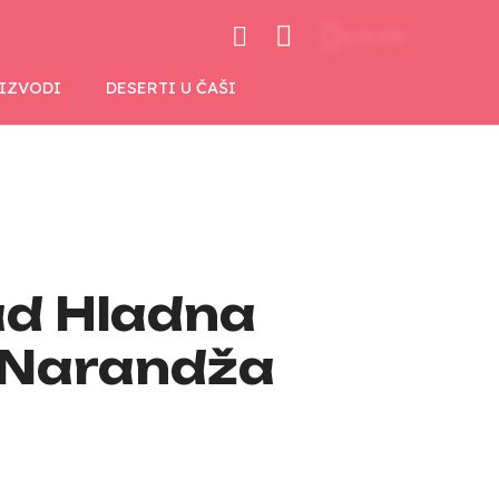
0,00 KM
OIZVODI
DESERTI U ČAŠI
ad Hladna
 Narandža