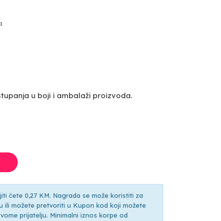
a
upanja u boji i ambalaži proizvoda.
ti ćete 0,27 KM. Nagrada se može koristiti za
ili možete pretvoriti u Kupon kod koji možete
ti svome prijatelju. Minimalni iznos korpe od