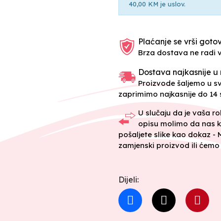
40,00 KM je uslov.
Plaćanje se vrši gotov
Brza dostava ne radi 
Dostava najkasnije u 
Proizvode šaljemo u 
zaprimimo najkasnije do 14 s
U slučaju da je vaša r
opisu molimo da nas k
pošaljete slike kao dokaz -
zamjenski proizvod ili ćemo 
Dijeli: