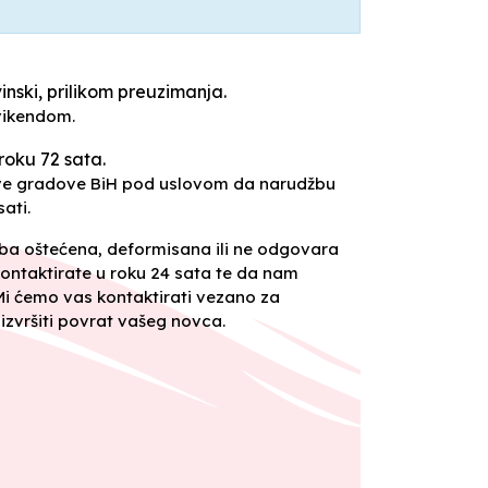
inski, prilikom preuzimanja.
vikendom.
roku 72 sata.
sve gradove BiH pod uslovom da narudžbu
ati.
oba oštećena, deformisana ili ne odgovara
ontaktirate u roku 24 sata te da nam
 Mi ćemo vas kontaktirati vezano za
izvršiti povrat vašeg novca.