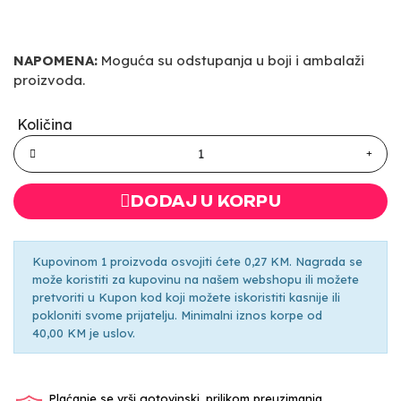
NAPOMENA:
Moguća su odstupanja u boji i ambalaži
proizvoda.
Količina
DODAJ U KORPU
Kupovinom 1 proizvoda osvojiti ćete 0,27 KM. Nagrada se
može koristiti za kupovinu na našem webshopu ili možete
pretvoriti u Kupon kod koji možete iskoristiti kasnije ili
pokloniti svome prijatelju. Minimalni iznos korpe od
40,00 KM je uslov.
Plaćanje se vrši gotovinski, prilikom preuzimanja.