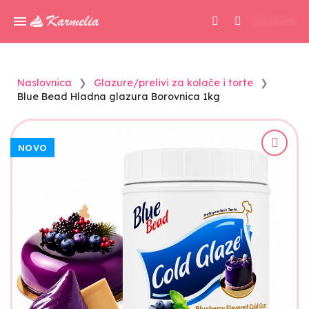
0,00 KM
Naslovnica
Glazure/prelivi za kolače i torte
Blue Bead Hladna glazura Borovnica 1kg
NOVO