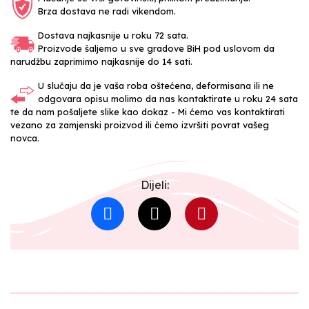
Brza dostava ne radi vikendom.
Dostava najkasnije u roku 72 sata.
Proizvode šaljemo u sve gradove BiH pod uslovom da
narudžbu zaprimimo najkasnije do 14 sati.
U slučaju da je vaša roba oštećena, deformisana ili ne
odgovara opisu molimo da nas kontaktirate u roku 24 sata
te da nam pošaljete slike kao dokaz - Mi ćemo vas kontaktirati
vezano za zamjenski proizvod ili ćemo izvršiti povrat vašeg
novca.
Dijeli: