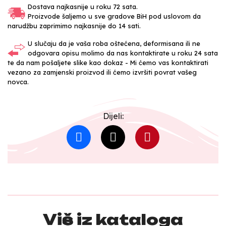
Dostava najkasnije u roku 72 sata.
Proizvode šaljemo u sve gradove BiH pod uslovom da
narudžbu zaprimimo najkasnije do 14 sati.
U slučaju da je vaša roba oštećena, deformisana ili ne
odgovara opisu molimo da nas kontaktirate u roku 24 sata
te da nam pošaljete slike kao dokaz - Mi ćemo vas kontaktirati
vezano za zamjenski proizvod ili ćemo izvršiti povrat vašeg
novca.
Dijeli:
Više iz kataloga