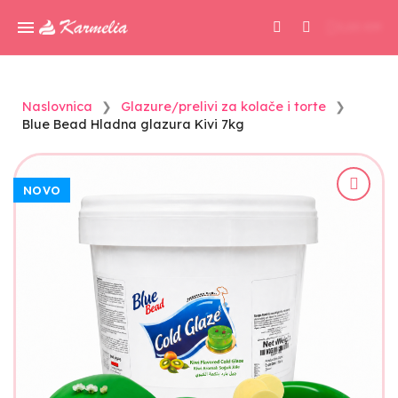
0,00 KM
Naslovnica
Glazure/prelivi za kolače i torte
Blue Bead Hladna glazura Kivi 7kg
NOVO