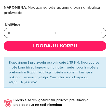
NAPOMENA:
Moguća su odstupanja u boji i ambalaži
proizvoda.
Količina
DODAJ U KORPU
Kupovinom 1 proizvoda osvojiti ćete 1,35 KM. Nagrada se
može koristiti za kupovinu na našem webshopu ili možete
pretvoriti u Kupon kod koji možete iskoristiti kasnije ili
pokloniti svome prijatelju. Minimalni iznos korpe od
40,00 KM je uslov.
Plaćanje se vrši gotovinski, prilikom preuzimanja.
Brza dostava ne radi vikendom.