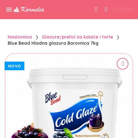
0,00 KM
Naslovnica
Glazure/prelivi za kolače i torte
Blue Bead Hladna glazura Borovnica 7kg
NOVO