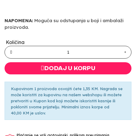
NAPOMENA:
Moguća su odstupanja u boji i ambalaži
proizvoda.
Količina
DODAJ U KORPU
Kupovinom 1 proizvoda osvojiti ćete 1,35 KM. Nagrada se
može koristiti za kupovinu na našem webshopu ili možete
pretvoriti u Kupon kod koji možete iskoristiti kasnije ili
pokloniti svome prijatelju. Minimalni iznos korpe od
40,00 KM je uslov.
Plaćanje se vrši gotovinski, prilikom preuzimanja.