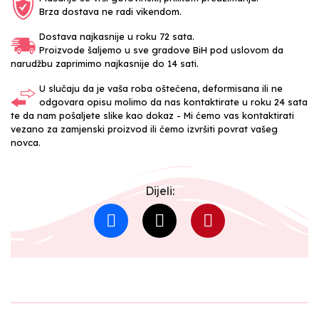
Brza dostava ne radi vikendom.
Dostava najkasnije u roku 72 sata.
Proizvode šaljemo u sve gradove BiH pod uslovom da
narudžbu zaprimimo najkasnije do 14 sati.
U slučaju da je vaša roba oštećena, deformisana ili ne
odgovara opisu molimo da nas kontaktirate u roku 24 sata
te da nam pošaljete slike kao dokaz - Mi ćemo vas kontaktirati
vezano za zamjenski proizvod ili ćemo izvršiti povrat vašeg
novca.
Dijeli: