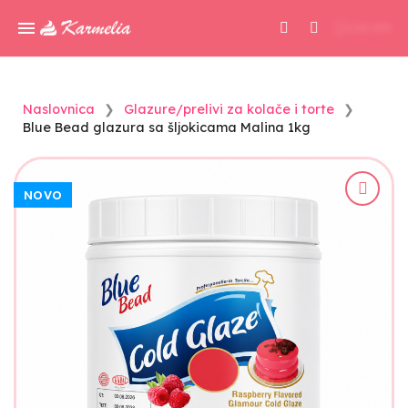
0,00 KM
Naslovnica
Glazure/prelivi za kolače i torte
Blue Bead glazura sa šljokicama Malina 1kg
NOVO