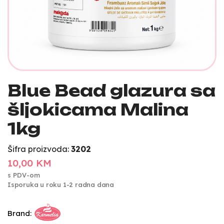
Blue Bead glazura sa
šljokicama Malina
1kg
Šifra proizvoda:
3202
10,00 KM
s PDV-om
Isporuka u roku 1-2 radna dana
Brand: