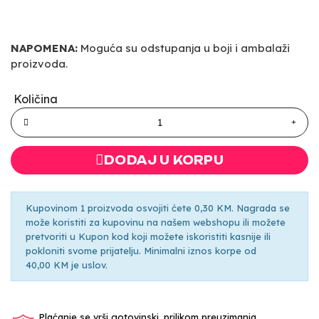
NAPOMENA:
Moguća su odstupanja u boji i ambalaži
proizvoda.
Količina
DODAJ U KORPU
Kupovinom 1 proizvoda osvojiti ćete 0,30 KM. Nagrada se
može koristiti za kupovinu na našem webshopu ili možete
pretvoriti u Kupon kod koji možete iskoristiti kasnije ili
pokloniti svome prijatelju. Minimalni iznos korpe od
40,00 KM je uslov.
Plaćanje se vrši gotovinski, prilikom preuzimanja.