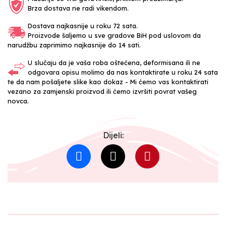
Brza dostava ne radi vikendom.
Dostava najkasnije u roku 72 sata.
Proizvode šaljemo u sve gradove BiH pod uslovom da
narudžbu zaprimimo najkasnije do 14 sati.
U slučaju da je vaša roba oštećena, deformisana ili ne
odgovara opisu molimo da nas kontaktirate u roku 24 sata
te da nam pošaljete slike kao dokaz - Mi ćemo vas kontaktirati
vezano za zamjenski proizvod ili ćemo izvršiti povrat vašeg
novca.
Dijeli: