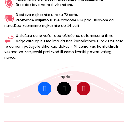
Brza dostava ne radi vikendom.
Dostava najkasnije u roku 72 sata.
Proizvode šaljemo u sve gradove BiH pod uslovom da
narudžbu zaprimimo najkasnije do 14 sati.
U slučaju da je vaša roba oštećena, deformisana ili ne
odgovara opisu molimo da nas kontaktirate u roku 24 sata
te da nam pošaljete slike kao dokaz - Mi ćemo vas kontaktirati
vezano za zamjenski proizvod ili ćemo izvršiti povrat vašeg
novca.
Dijeli: