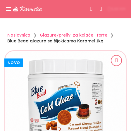
0,00 KM
Naslovnica
Glazure/prelivi za kolače i torte
Blue Bead glazura sa šljokicama Karamel 1kg
NOVO