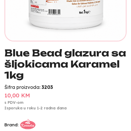
Blue Bead glazura sa
šljokicama Karamel
1kg
Šifra proizvoda:
3203
10,00 KM
s PDV-om
Isporuka u roku 1-2 radna dana
Brand: