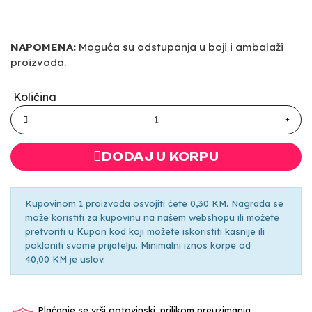
NAPOMENA:
Moguća su odstupanja u boji i ambalaži
proizvoda.
Količina
DODAJ U KORPU
Kupovinom 1 proizvoda osvojiti ćete 0,30 KM. Nagrada se
može koristiti za kupovinu na našem webshopu ili možete
pretvoriti u Kupon kod koji možete iskoristiti kasnije ili
pokloniti svome prijatelju. Minimalni iznos korpe od
40,00 KM je uslov.
Plaćanje se vrši gotovinski, prilikom preuzimanja.