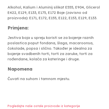
Alkohol, Kalium i Aluminij silikat E555, E904, Glicerol
E422, E129, E133, E175, E172 Boje (zavisno od
proizvoda): E171, E172, E155, E122, E153, E129, E133.
Primjena:
Jestiva boja u spreju koristi se za bojenje raznih
poslastica poput fondana, šlaga, macaroonsa,
čokolade, popsa i slično. Također je idealna za
bojenje svadbenih torti, torti za zaruke, torti za
rođendane, kolača za kateringe i druge.
Napomena
Čuvati na suhom i tamnom mjestu.
Pogledajte naše ostale proizvode iz kategorije