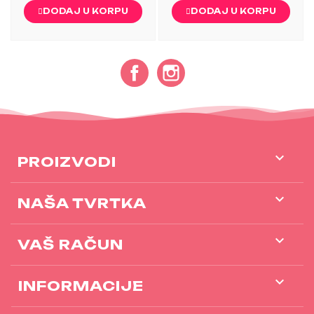
DODAJ U KORPU
DODAJ U KORPU
Facebook
Instagram

PROIZVODI

NAŠA TVRTKA

VAŠ RAČUN
keyboard_arrow_down
INFORMACIJE