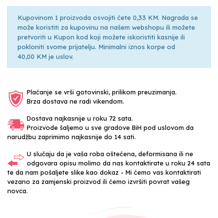
Kupovinom 1 proizvoda osvojiti ćete 0,33 KM. Nagrada se
može koristiti za kupovinu na našem webshopu ili možete
pretvoriti u Kupon kod koji možete iskoristiti kasnije ili
pokloniti svome prijatelju. Minimalni iznos korpe od
40,00 KM je uslov.
Plaćanje se vrši gotovinski, prilikom preuzimanja.
Brza dostava ne radi vikendom.
Dostava najkasnije u roku 72 sata.
Proizvode šaljemo u sve gradove BiH pod uslovom da
narudžbu zaprimimo najkasnije do 14 sati.
U slučaju da je vaša roba oštećena, deformisana ili ne
odgovara opisu molimo da nas kontaktirate u roku 24 sata
te da nam pošaljete slike kao dokaz - Mi ćemo vas kontaktirati
vezano za zamjenski proizvod ili ćemo izvršiti povrat vašeg
novca.